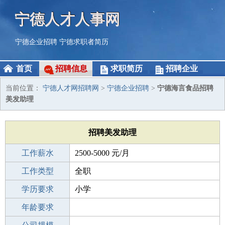
宁德人才人事网
宁德企业招聘
宁德求职者简历
首页
招聘信息
求职简历
招聘企业
当前位置：
宁德人才网招聘网
>
宁德企业招聘
>
宁德海言食品招聘
美发助理
招聘美发助理
工作薪水
2500-5000 元/月
招聘人数
工作类型
2人
全职
性别要求
学历要求
-
小学
工作经验
年龄要求
1-3年