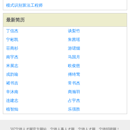
模式识别算法工程师
最新简历
丁信杰
谈梨竹
宁彬凯
朱茜瑶
荘商杉
游珺烟
南宇杰
马国月
米展志
欧俊慈
戎韵瑜
傅绮莺
褚书吉
常书杰
辛沐南
商瀚羽
连建志
占宇杰
植智灿
乐强胜
597宁德人才网官方网站、宁德人事人才网、宁德人才网、宁德招聘网！