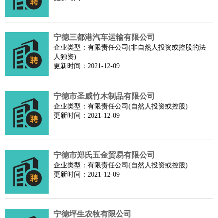
师
茶艺师
迎宾
酒店/旅游
：
酒店前台
酒店服务员
行李员
大堂经理
酒店管理
酒店管
家
导游
旅游顾问
签证专员
订票员
试睡师
宁德三都港汽车运输有限公司
超市/销售
：
促销导购
营业员
收银员
理货员
食品加工
品类管理
店长
企业类型：有限责任公司(非自然人投资或控股的法
人独资)
美容/美发
：
发型师
美容师
化妆师
美甲师
美发助理
洗头工
美体师
更新时间：2021-12-09
美容顾问
美容助理
美容店长
宠物美容
保健/按摩
：
按摩师
针灸推拿
足疗师
搓澡工
盲人按摩
宁德市圣威竹木制品有限公司
娱乐/影视
：
礼仪
调酒师
摄影师
主持人
配音员
后期制作
场务
群众
企业类型：有限责任公司(自然人投资或控股)
演员
更新时间：2021-12-09
音效师
灯光师
编剧
主播
技术开发
：
程序员
网页设计
技术专员
软件工程师
测试工程师
运维
工程师
技术支持
硬件工程师
系统工程师
通信工程师
数
宁德市郑氏五金贸易有限公司
据工程师
前端工程师
APP开发
算法工程师
企业类型：有限责任公司(自然人投资或控股)
产品管理
：
产品经理
产品运营
产品助理
项目经理
高级产品经理
产
更新时间：2021-12-09
品实习生
SEO
电子/电气
：
无线电
电路工程
自动化
电子维修
产品工艺
家政/安保
：
保洁
保姆
保安
月嫂
钟点工
洗衣工
护工
育婴师
送水工
宁德坪生农牧有限公司