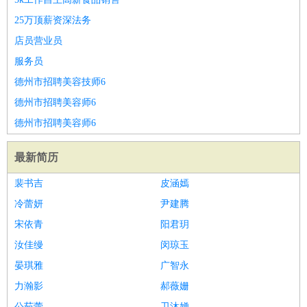
睡员
狗粮试吃员
手模
陪跑族
网购砍价师
色彩搭配师
品
25万顶薪资深法务
酒师
店员营业员
服务员
德州市招聘美容技师6
德州市招聘美容师6
德州市招聘美容师6
最新简历
裴书吉
皮涵嫣
冷蕾妍
尹建腾
宋依青
阳君玥
汝佳缦
闵琼玉
晏琪雅
广智永
力瀚影
郝薇姗
公茹蕾
卫沐婵