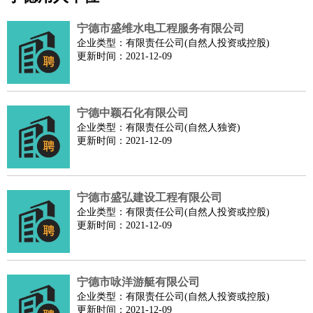
公关
：
公关员
公关经理
媒介专员
媒介经理
会展专员
技工/工人
：
普工
电工
木工
钳工
焊工
钣金工
锅炉工
油漆工
缝纫工
宁德市盛维水电工程服务有限公司
维修工
水暖工
车工
叉车工
手机维修
电梯工
操作工
包
企业类型：有限责任公司(自然人投资或控股)
更新时间：2021-12-09
装工
水泥工
钢筋工
纺织工
管道工
样衣工
装卸工
生产/研发
：
质量管理
生产组长
车间主任
工艺设计
生产总监
高级工
程师
宁德中颖石化有限公司
机械/仪表
：
机械工程
仪器仪表
机电
版图设计
企业类型：有限责任公司(自然人独资)
司机
：
商务司机
客车司机
货车司机
出租车司机
班车司机
驾校
更新时间：2021-12-09
教练
带车司机
地铁司机
高铁司机
小车司机
快车司机
专
车司机
宁德市盛弘建设工程有限公司
物流/仓储
：
快递员
仓库管理
搬运工
物流专员
物流经理
调度员
企业类型：有限责任公司(自然人投资或控股)
贸易/采购
：
外贸专员
外贸经理
采购员
采购经理
商务专员
报关员
买
更新时间：2021-12-09
手
保险/理赔
：
保险推销
保险顾问
核保理赔
保险经纪人
保险精算师
契
约管理
保险内勤
宁德市咏洋游艇有限公司
企业类型：有限责任公司(自然人投资或控股)
餐饮类
：
厨师
服务员
传菜员
面点师
洗碗工
后厨
杂工
学徒
咖啡
更新时间：2021-12-09