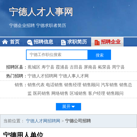
宁德人才人事网
宁德企业招聘
宁德求职者简历
首页
招聘信息
求职简历
招聘企业
招聘区县：
蕉城区
寿宁县
霞浦县
古田县
屏南县
柘荣县
周宁县
热门招聘：
宁德人才招聘网
宁德人事人才网
销售
：
销售代表
电话销售
销售经理
销售顾问
汽车销售
销售总
监
医药销售
网络销售
区域销售
客户经理
销售顾问
市场
：
市场专员
市场经理
市场拓展
市场调研
市场策划
策划经
展开
理
客服
：
客服专员
电话客服
客服经理
售后服务
客户关系
客服总
当前位置：
宁德人才网招聘网
>
宁德公司招聘
监
宁德用人单位