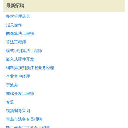
最新招聘
医疗/药剂
：
医生
护士
药剂师
理疗师
导医
营养师
心理医生
中医
运动/健身
餐饮管理店长
：
健身教练
瑜伽教练
舞蹈老师
游泳教练
台球教练
高尔夫
助理
体育解说员
体育记者
足球教练
报关操作
环境保护
：
污水处理
环保检测
环境管理
环境绿化
水质检测员
图像算法工程师
政府公务
：
算法工程师
房地产
：
房产销售
置业顾问
房产客服
房产策划
房产店员
房产中
模式识别算法工程师
介
房产内勤
房产评估师
嵌入式硬件开发
建筑/装修
：
土木工程
工程监理
造价师
安全专员
项目管理
园林设计
饲料添加剂浙江省业务经理
测绘员
建筑工
装修工
企业客户经理
人事/行政
：
文员
前台
秘书
人事专员
人事经理
行政助理
行政主管
宁波办
招聘专员
招聘经理
猎头顾问
培训专员
前端开发工程师
高级管理
：
总监
总裁助理
副总裁
总经理
合伙人
CEO
CTO
CFO
专监
CPO
视频编导策划
农林牧渔
：
养殖人员
饲养业务
农艺师
畜牧师
饲料研发
青岛市法务专员招聘
好玩职业
：
酒店试睡员
美食品尝师
旅游体验师
职业拥抱师
酒店试
5k工作自主高薪食品销售