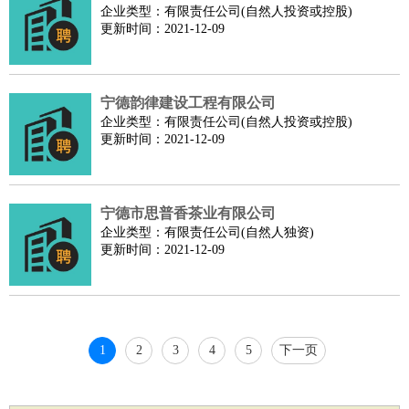
企业类型：有限责任公司(自然人投资或控股)
家庭管家
更新时间：2021-12-09
物业管理
：
物业维修
物业管理
物业招商
物业经理
淘宝/网店
：
淘宝客服
淘宝美工
淘宝店长
淘宝推广
淘宝装修
淘宝策
划
淘宝模特
宁德韵律建设工程有限公司
财务/会计
：
会计
财务
出纳
审计
税务
财务分析
成本管理
企业类型：有限责任公司(自然人投资或控股)
更新时间：2021-12-09
教育/培训
：
教师
家教
幼教
教学管理
学术研究
培训策划
课程顾问
银行/证券
：
理财顾问
证券分析
银行柜员
拍卖师
操盘手
银行经理
信
贷管理
宁德市思普香茶业有限公司
律师/法务
：
律师
律师助理
法务专员
专利顾问
合同管理
企业类型：有限责任公司(自然人独资)
更新时间：2021-12-09
广告/咨询
：
文案
广告制作
咨询顾问
创意总监
广告策划
会展策划
婚
礼策划
媒介策划
咨询经理
客户主管
摄影师
美术/设计
：
服装设计
平面设计
美编
家具设计
美术老师
室内设计
包
装设计
动画设计
珠宝设计
店面设计
UI设计
1
2
3
4
5
下一页
编辑/出版
：
编辑
记者
出版
发行
专栏作家
排版设计
翻译/语言
：
英语翻译
日语翻译
俄语翻译
韩语翻译
法语翻译
德语翻
译
小语种