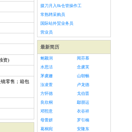
掇刀月入8k仓管操作工
常熟聘采购员
国际站外贸业务员
营业员
最新简历
鲍颖润
闻芬慕
独资)
水思洁
念虞芙
茅虞姗
山朝畅
眼镜零售；箱包
汝凌萱
卢龙德
方怀德
戈伯晋
良欣桐
鄢朋运
邓熙意
衣谷祥
母蕾妍
罗引楠
葛桐宛
安隆东