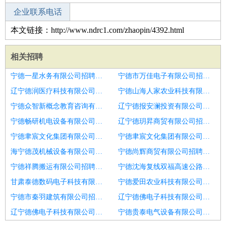
企业联系电话
本文链接：http://www.ndrc1.com/zhaopin/4392.html
相关招聘
宁德一星水务有限公司招聘低压电工
宁德市万佳电子有限公司招聘东营市招聘电工男2人
辽宁德润医疗科技有限公司招聘维修电工
宁德山海人家农业科技有限公司招聘电工
宁德众智新概念教育咨询有限公司招聘维修电工
辽宁德报安澜投资有限公司招聘机修电工
宁德畅研机电设备有限公司招聘水电工
辽宁德玥昇商贸有限公司招聘招月薪过万电工
宁德聿宸文化集团有限公司招聘电工
宁德聿宸文化集团有限公司招聘电工师傅
海宁德茂机械设备有限公司招聘月入过万招电工待遇好
宁德尚辉商贸有限公司招聘招电工月薪过万
宁德祥腾搬运有限公司招聘安丘
宁德沈海复线双福高速公路有限责任公司招聘电工
甘肃泰德数码电子科技有限公司招聘机修
宁德爱田农业科技有限公司招聘物业电工
宁德市秦羽建筑有限公司招聘电工
辽宁德佛电子科技有限公司招聘机电员
辽宁德佛电子科技有限公司招聘机电工
宁德贵泰电气设备有限公司招聘工程机电