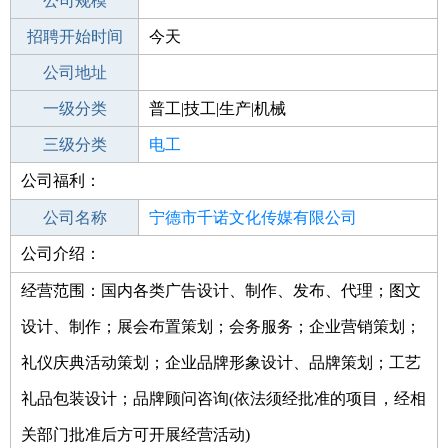
工作地点
公司规模
宁德周宁县
招聘开始时间
公司电话
今天
招聘结束时间
公司地址
2022-03-23
一级分类
普工|技工|生产|机械
二级分类
三级分类
普工/技工
电工
公司福利：
其他行业
不限
公司名称
宁德市千诺文化传媒有限公司
公司介绍：
公司类型
有限责任公司(自然人投资或控股)
经营范围：国内各类广告设计、制作、发布、代理；图文
设计、制作；展会布置策划；会务服务；企业营销策划；
礼仪庆典活动策划；企业品牌形象设计、品牌策划；工艺
礼品包装设计；品牌顾问咨询(依法须经批准的项目，经相
关部门批准后方可开展经营活动)