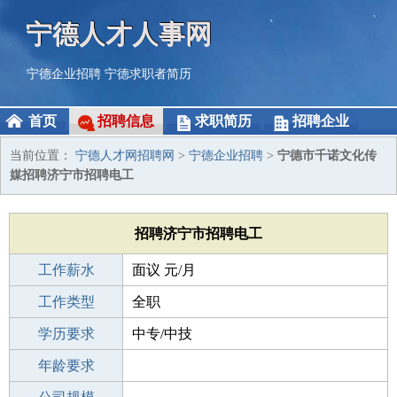
宁德人才人事网
宁德企业招聘
宁德求职者简历
首页
招聘信息
求职简历
招聘企业
当前位置：
宁德人才网招聘网
>
宁德企业招聘
>
宁德市千诺文化传
媒招聘济宁市招聘电工
招聘济宁市招聘电工
工作薪水
面议 元/月
招聘人数
工作类型
2人
全职
性别要求
学历要求
-
中专/中技
工作经验
年龄要求
1-3年