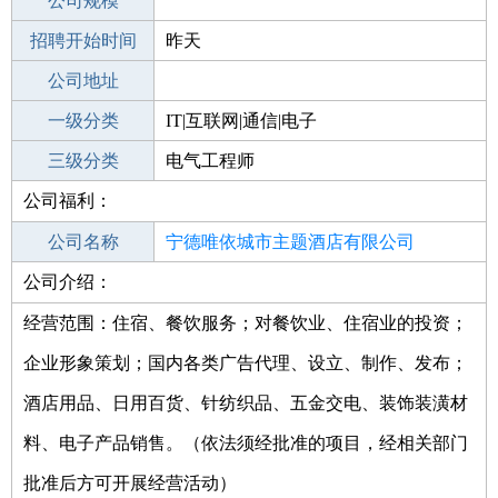
工作地点
公司规模
宁德周宁县
招聘开始时间
公司电话
昨天
招聘结束时间
公司地址
2021-11-13
一级分类
IT|互联网|通信|电子
二级分类
三级分类
电子/电气
电气工程师
公司福利：
其他行业
公司名称
宁德唯依城市主题酒店有限公司
公司介绍：
公司类型
有限责任公司(自然人投资或控股)
经营范围：住宿、餐饮服务；对餐饮业、住宿业的投资；
企业形象策划；国内各类广告代理、设立、制作、发布；
酒店用品、日用百货、针纺织品、五金交电、装饰装潢材
料、电子产品销售。（依法须经批准的项目，经相关部门
批准后方可开展经营活动）