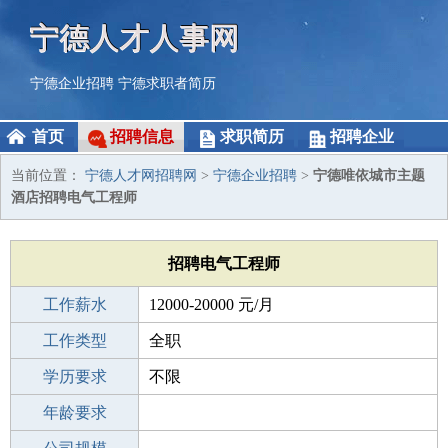
宁德人才人事网
宁德企业招聘
宁德求职者简历
首页
招聘信息
求职简历
招聘企业
当前位置：
宁德人才网招聘网
>
宁德企业招聘
>
宁德唯依城市主题
酒店招聘电气工程师
招聘电气工程师
工作薪水
12000-20000 元/月
招聘人数
工作类型
1人
全职
性别要求
学历要求
-
不限
工作经验
年龄要求
3-5年