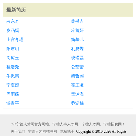
最新简历
占东奇
裴书吉
皮涵嫣
冷蕾妍
上官冬瑾
简慕儿
阳君玥
利夏蝶
闵琼玉
珑瑾磊
桂浩尧
公茹蕾
牛觅惠
黎哲熙
宁夏娅
霍玉凌
周雨薇
童渊海
游青平
乔涵楠
597宁德人才网官方网站、宁德人事人才网、宁德人才网、宁德招聘网！
关于我们
宁德人才网招聘网
网站地图
Copyright © 2010-2026 All Rights