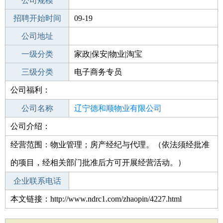
工作地点
公司规模
宁德周宁县
招聘开始时间
公司电话
09-19
招聘结束时间
公司地址
2022-03-19
一级分类
家政|保安|物业|淘宝
二级分类
三级分类
淘宝/网店
电子商务专员
公司福利：
其他行业
不限
公司名称
辽宁德和顺物业有限公司
公司介绍：
公司类型
有限责任公司(自然人投资或控股)
经营范围：物业管理；房产经纪与代理。（依法须经批准
的项目，经相关部门批准后方可开展经营活动。）
企业联系电话
本文链接：http://www.ndrc1.com/zhaopin/4227.html