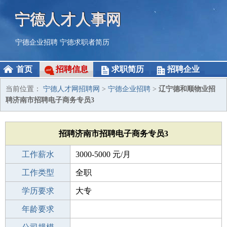
宁德人才人事网
宁德企业招聘
宁德求职者简历
首页
招聘信息
求职简历
招聘企业
当前位置：
宁德人才网招聘网
>
宁德企业招聘
>
辽宁德和顺物业招
聘济南市招聘电子商务专员3
招聘济南市招聘电子商务专员3
工作薪水
3000-5000 元/月
招聘人数
工作类型
5人
全职
性别要求
学历要求
-
大专
工作经验
年龄要求
不限