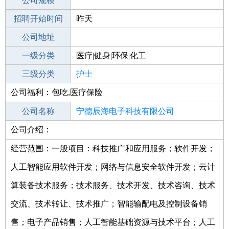
工作地点
公司规模
宁德古田县
招聘开始时间
公司电话
昨天
招聘结束时间
公司地址
2021-11-09
一级分类
医疗|健身|环保|化工
二级分类
三级分类
医疗/护理
护士
公司福利：包吃,医疗保险
其他行业
制药/生物工程/医护
公司名称
宁德辰海电子科技有限公司
公司介绍：
公司类型
有限责任公司(自然人投资或控股)
经营范围：一般项目：科技推广和应用服务；软件开发；
人工智能应用软件开发；网络与信息安全软件开发；云计
算装备技术服务；技术服务、技术开发、技术咨询、技术
交流、技术转让、技术推广；智能输配电及控制设备销
售；电子产品销售；人工智能基础资源与技术平台；人工