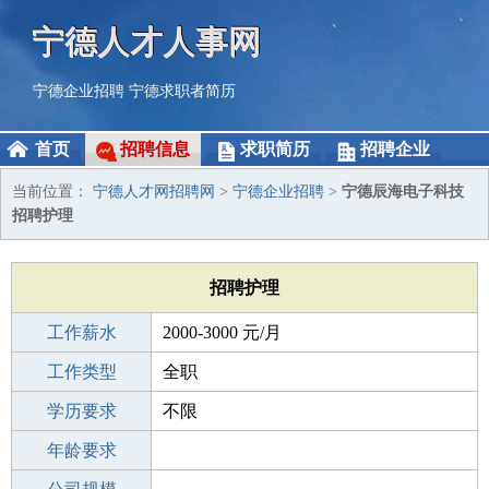
宁德人才人事网
宁德企业招聘
宁德求职者简历
首页
招聘信息
求职简历
招聘企业
当前位置：
宁德人才网招聘网
>
宁德企业招聘
>
宁德辰海电子科技
招聘护理
招聘护理
工作薪水
2000-3000 元/月
招聘人数
工作类型
5人
全职
性别要求
学历要求
-
不限
工作经验
年龄要求
不限