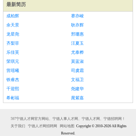
最新简历
成柏辉
赛亦峻
余天景
耿亦辉
龙星尧
邢珊惠
齐梨菲
汪夏玉
乐佳芙
尤泰桦
荣琪元
莫蓝淑
营瑶曦
司虞霜
铁睿杰
文福卫
千迎熙
尧建华
希彬福
晁紫嘉
597宁德人才网官方网站、宁德人事人才网、宁德人才网、宁德招聘网！
关于我们
宁德人才网招聘网
网站地图
Copyright © 2010-2026 All Rights
Reserved.