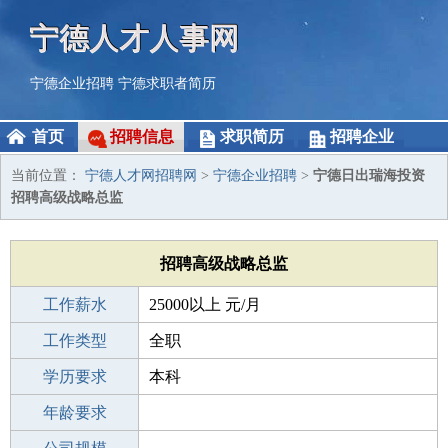
宁德人才人事网
宁德企业招聘
宁德求职者简历
首页
招聘信息
求职简历
招聘企业
当前位置：
宁德人才网招聘网
>
宁德企业招聘
>
宁德日出瑞海投资
招聘高级战略总监
招聘高级战略总监
工作薪水
25000以上 元/月
招聘人数
工作类型
1人
全职
性别要求
学历要求
-
本科
工作经验
年龄要求
5-10年