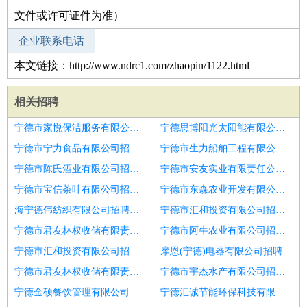
文件或许可证件为准）
企业联系电话
本文链接：http://www.ndrc1.com/zhaopin/1122.html
相关招聘
宁德市家悦保洁服务有限公司招聘EHS总监
宁德思博阳光太阳能有限公司招聘采购总监
宁德市宁力食品有限公司招聘人力行政总监
宁德市生力船舶工程有限公司招聘营销总监
宁德市陈氏酒业有限公司招聘数据交换研发总监
宁德市安友实业有限责任公司招聘总监理工程师
宁德市宝信茶叶有限公司招聘总监理工程师
宁德市东森农业开发有限公司招聘工程总监
海宁德伟纺织有限公司招聘技术总监
宁德市汇和投资有限公司招聘企划总监
宁德市君友林权收储有限责任公司招聘水运工程监理总监
宁德市阿牛农业有限公司招聘水运工程监理总监
宁德市汇和投资有限公司招聘安徽田木匠装饰公司灵璧招聘家装设计师
摩恩(宁德)电器有限公司招聘安全总监经理
宁德市君友林权收储有限责任公司招聘总监理工程师
宁德市宇杰水产有限公司招聘分公司模具设计带头人经理总监专家
宁德金硕餐饮管理有限公司招聘项目营销总监
宁德汇诚节能环保科技有限公司招聘研发总监