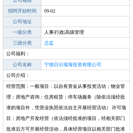
工作地点
公司规模
宁德柘荣县
招聘开始时间
公司电话
09-02
招聘结束时间
公司地址
2021-10-31
一级分类
人事|行政|高级管理
二级分类
三级分类
高级管理
总监
公司福利：
其他行业
公司名称
宁德日出瑞海投资有限公司
公司介绍：
公司类型
有限责任公司(自然人投资或控股的法人
独资)
经营范围：一般项目：以自有资金从事投资活动；物业管
理；房地产咨询；住房租赁；停车场服务（除依法须经批
准的项目外，凭营业执照依法自主开展经营活动） 许可项
目：房地产开发经营（依法须经批准的项目，经相关部门
批准后方可开展经营活动，具体经营项目以相关部门批准