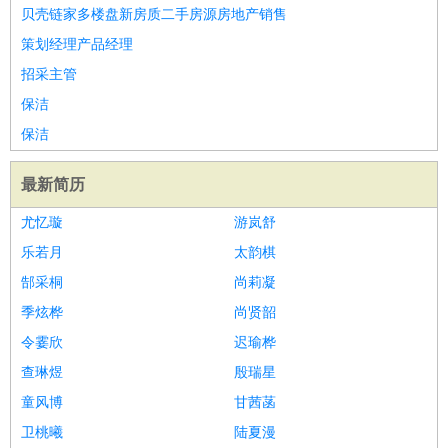
贝壳链家多楼盘新房质二手房源房地产销售
策划经理产品经理
招采主管
保洁
保洁
最新简历
尤忆璇
游岚舒
乐若月
太韵棋
郜采桐
尚莉凝
季炫桦
尚贤韶
令霎欣
迟瑜桦
查琳煜
殷瑞星
童风博
甘茜菡
卫桃曦
陆夏漫