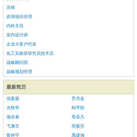
压铸
咨询项目经理
内科主任
室内设计师
企业大客户代表
化工实验室研究员技术员
战略顾问部
战略规划经理
最新简历
倪曼茵
乔月姿
光秋华
阎平恒
蒲谷泰
母圣凡
弋康言
尧紫芬
鲁钟宇
禹捷瀚