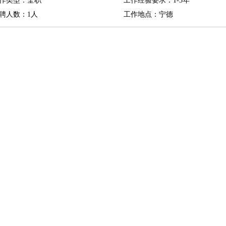
作类型：全职
工作经验要求：1-3年
聘人数：1人
工作地点：宁德