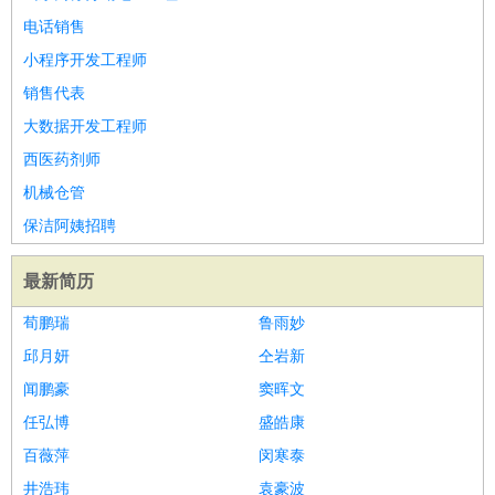
电话销售
小程序开发工程师
销售代表
大数据开发工程师
西医药剂师
机械仓管
保洁阿姨招聘
最新简历
荀鹏瑞
鲁雨妙
邱月妍
仝岩新
闻鹏豪
窦晖文
任弘博
盛皓康
百薇萍
闵寒泰
井浩玮
袁豪波