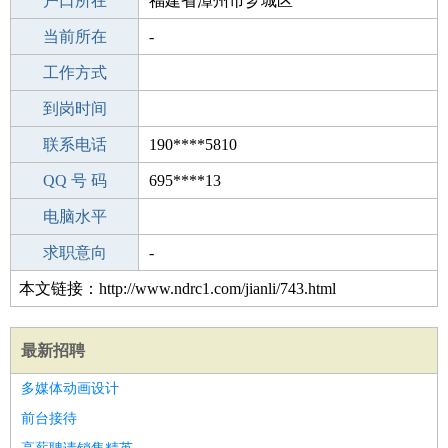
毕业学校
户口所在
黄花甸中学
福建省漳州市芗城区
所学专业
当前所在
-
-
工作经验
工作方式
3
驾 照
到岗时间
未知
期望月薪
联系电话
190****5810
手机号码
QQ 号 码
190****5810
695****13
微信号码
电脑水平
190****5810
外语水平
求职意向
-
本文链接：http://www.ndrc1.com/jianli/743.html
最新招聘
多媒体动画设计
前台接待