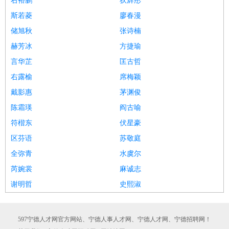
右裕鹏
狄辉彤
斯若菱
廖春漫
储旭秋
张诗楠
赫芳冰
方捷瑜
言华芷
匡古哲
右露榆
席梅颖
戴影惠
茅渊俊
陈霜瑛
阎古喻
符楷东
伏星豪
区芬语
苏敬庭
全弥青
水虞尔
芮婉裳
麻诚志
谢明哲
史熙淑
597宁德人才网官方网站、宁德人事人才网、宁德人才网、宁德招聘网！