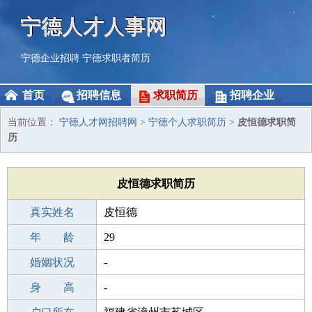
宁德人才人事网
宁德企业招聘
宁德求职者简历
首页
招聘信息
求职简历
招聘企业
当前位置：
宁德人才网招聘网
>
宁德个人求职简历
>
皮恒德求职简
历
皮恒德求职简历
真实姓名
皮恒德
性 别
年 龄
男
29
出生年月
婚姻状况
1997-08-02
-
学 历
身 高
高中
-