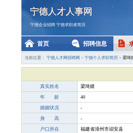
宁德人才人事网
宁德企业招聘
宁德求职者简历
首页
招聘信息
当前位置：
宁德人才网招聘网
>
宁德个人求职简历
>
梁琦
真实姓名
梁琦婧
年 龄
40
婚姻状况
-
身 高
-
户口所在
福建省漳州市诏安县