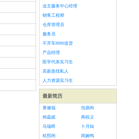
业主服务中心经理
销售工程师
仓库管理员
服务员
不开车8000送货
产品经理
医学代表实习生
高薪急找私人
人力资源实习生
最新简历
黄健福
倪鼎闲
帅蕊妮
再棕义
马瑞晖
卜月灿
杭熙闲
闵婉鸣