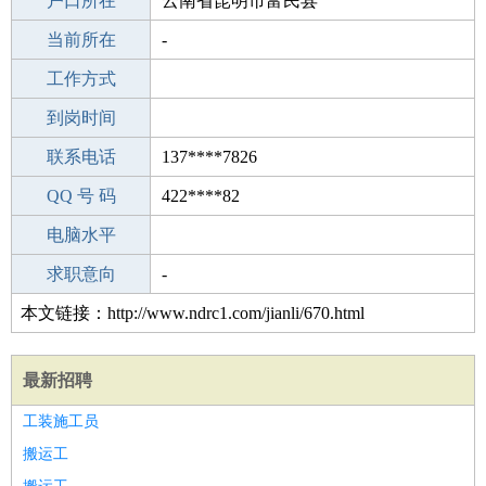
毕业学校
户口所在
中专
云南省昆明市富民县
所学专业
当前所在
-
-
工作经验
工作方式
17
驾 照
到岗时间
B照
期望月薪
联系电话
137****7826
手机号码
QQ 号 码
137****7826
422****82
微信号码
电脑水平
137****7826
外语水平
求职意向
-
本文链接：http://www.ndrc1.com/jianli/670.html
最新招聘
工装施工员
搬运工