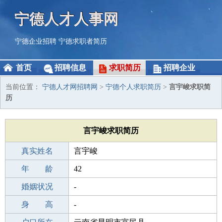
宁德人才人事网
宁德企业招聘
宁德求职者简历
首页
招聘信息
求职简历
招聘企业
当前位置：
宁德人才网招聘网
>
宁德个人求职简历
>
言宇峻求职简
历
言宇峻求职简历
真实姓名
言宇峻
性 别
年 龄
男
42
出生年月
婚姻状况
1984-02-17
-
学 历
身 高
中专
-