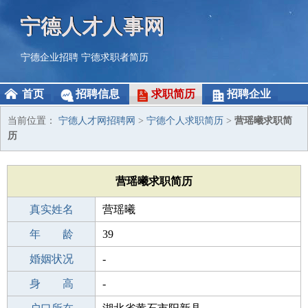
宁德人才人事网
宁德企业招聘
宁德求职者简历
首页
招聘信息
求职简历
招聘企业
当前位置：
宁德人才网招聘网
>
宁德个人求职简历
>
营瑶曦求职简
历
营瑶曦求职简历
真实姓名
营瑶曦
性 别
年 龄
女
39
出生年月
婚姻状况
1987-12-11
-
学 历
身 高
中专
-