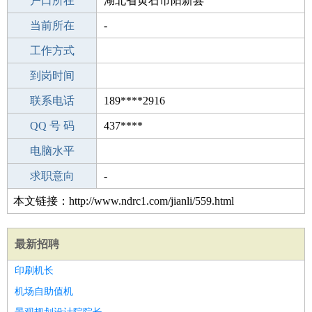
毕业学校
户口所在
宁波广播电视大学鄞州学院
湖北省黄石市阳新县
所学专业
当前所在
-
-
工作经验
工作方式
13
驾 照
到岗时间
B照
期望月薪
联系电话
189****2916
手机号码
QQ 号 码
189****2916
437****
微信号码
电脑水平
189****2916
外语水平
求职意向
-
本文链接：http://www.ndrc1.com/jianli/559.html
最新招聘
印刷机长
机场自助值机