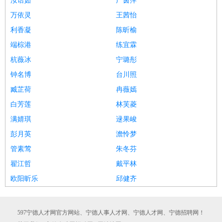
汝语茹
广茵萍
万依灵
王茜怡
利香凝
陈昕榆
端棕港
练宜霖
杭薇冰
宁璐彤
钟名博
台川照
臧芷荷
冉薇嫣
白芳莲
林芙菱
满婧琪
逯果峻
彭月英
澹怜梦
管素莺
朱冬芬
翟江哲
戴平林
欧阳昕乐
邱健齐
597宁德人才网官方网站、宁德人事人才网、宁德人才网、宁德招聘网！