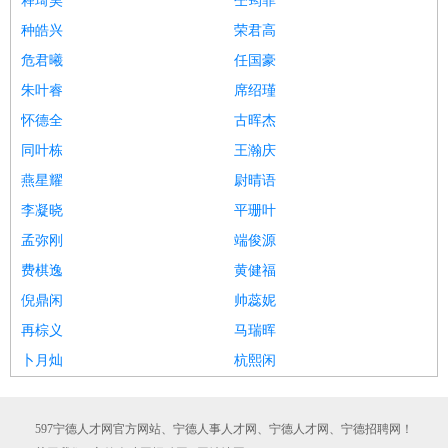
释琦昊
仝筠菲
种皓兴
荣君高
危君曦
任国豪
朱叶睿
席绍瑾
怀德全
古晖杰
同叶栋
王瀚庆
燕星耀
尉晴语
李凝晓
平珊叶
孟弥刚
端俊源
费棋逸
黄健福
倪鼎闲
帅蕊妮
再棕义
马瑞晖
卜月灿
杭熙闲
597宁德人才网官方网站、宁德人事人才网、宁德人才网、宁德招聘网！