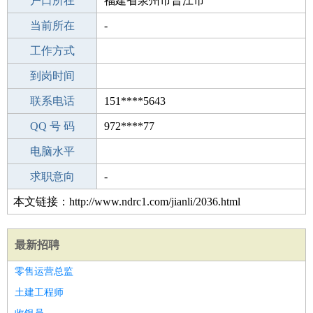
毕业学校
户口所在
职校/技校
福建省泉州市晋江市
所学专业
当前所在
-
-
工作经验
工作方式
2
驾 照
到岗时间
A照
期望月薪
联系电话
151****5643
手机号码
QQ 号 码
151****5643
972****77
微信号码
电脑水平
151****5643
外语水平
求职意向
-
本文链接：http://www.ndrc1.com/jianli/2036.html
最新招聘
零售运营总监
土建工程师