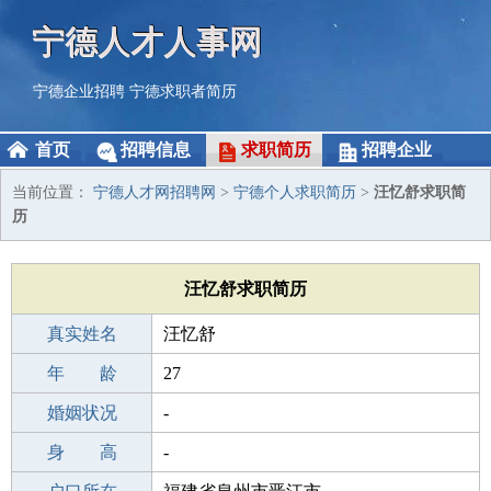
宁德人才人事网
宁德企业招聘
宁德求职者简历
首页
招聘信息
求职简历
招聘企业
当前位置：
宁德人才网招聘网
>
宁德个人求职简历
>
汪忆舒求职简
历
汪忆舒求职简历
真实姓名
汪忆舒
性 别
年 龄
女
27
出生年月
婚姻状况
1999-07-23
-
学 历
身 高
职校/技校
-