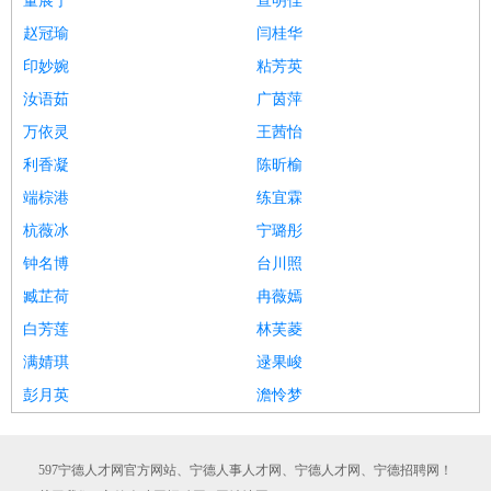
董展宁
宣明佳
赵冠瑜
闫桂华
印妙婉
粘芳英
汝语茹
广茵萍
万依灵
王茜怡
利香凝
陈昕榆
端棕港
练宜霖
杭薇冰
宁璐彤
钟名博
台川照
臧芷荷
冉薇嫣
白芳莲
林芙菱
满婧琪
逯果峻
彭月英
澹怜梦
597宁德人才网官方网站、宁德人事人才网、宁德人才网、宁德招聘网！