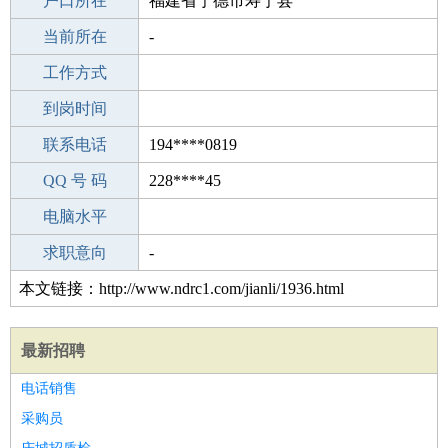
毕业学校
户口所在
株洲煤矿子弟学校
福建省宁德市寿宁县
所学专业
当前所在
-
-
工作经验
工作方式
12
驾 照
到岗时间
未知
期望月薪
联系电话
194****0819
手机号码
QQ 号 码
194****0819
228****45
微信号码
电脑水平
194****0819
外语水平
求职意向
-
本文链接：http://www.ndrc1.com/jianli/1936.html
最新招聘
电话销售
采购员