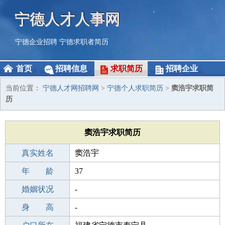
宁德人才人事网
宁德企业招聘
宁德求职者简历
首页
招聘信息
求职简历
招聘企业
当前位置：
宁德人才网招聘网
>
宁德个人求职简历
>
窦浩宇求职简
历
窦浩宇求职简历
真实姓名
窦浩宇
性 别
年 龄
男
37
出生年月
婚姻状况
1989-09-20
-
学 历
身 高
高中
-