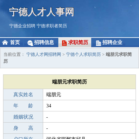
宁德人才人事网
宁德企业招聘
宁德求职者简历
首页
招聘信息
求职简历
招聘企业
当前位置：
宁德人才网招聘网
>
宁德个人求职简历
>
端朋元求职简
历
端朋元求职简历
真实姓名
端朋元
性 别
年 龄
男
34
出生年月
婚姻状况
1992-01-21
-
学 历
身 高
高中
-