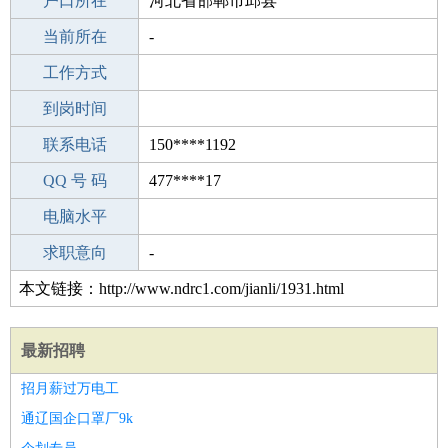
毕业学校
户口所在
重庆小河中学
河北省邯郸市邱县
所学专业
当前所在
-
-
工作经验
工作方式
11
驾 照
到岗时间
C照
期望月薪
联系电话
150****1192
手机号码
QQ 号 码
150****1192
477****17
微信号码
电脑水平
150****1192
外语水平
求职意向
-
本文链接：http://www.ndrc1.com/jianli/1931.html
最新招聘
招月薪过万电工
通辽国企口罩厂9k