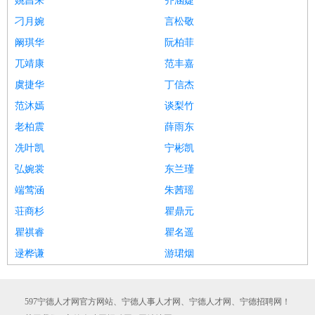
姚昌来
齐涵婕
刁月婉
言松敬
阚琪华
阮柏菲
兀靖康
范丰嘉
虞捷华
丁信杰
范沐嫣
谈梨竹
老柏震
薛雨东
冼叶凯
宁彬凯
弘婉裳
东兰瑾
端莺涵
朱茜瑶
荘商杉
瞿鼎元
瞿祺睿
瞿名遥
逯桦谦
游珺烟
597宁德人才网官方网站、宁德人事人才网、宁德人才网、宁德招聘网！