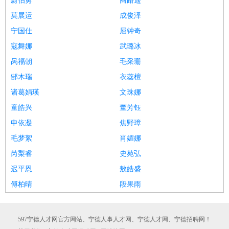
蔚伯勇
商路遥
莫展运
成俊泽
宁国仕
屈钟奇
寇舞娜
武璐冰
呙福朝
毛采珊
郜木瑞
衣蕊檀
诸葛娟瑛
文珠娜
童皓兴
董芳钰
申依凝
焦野璋
毛梦絮
肖媚娜
芮梨睿
史苑弘
迟平恩
敖皓盛
傅柏晴
段果雨
597宁德人才网官方网站、宁德人事人才网、宁德人才网、宁德招聘网！