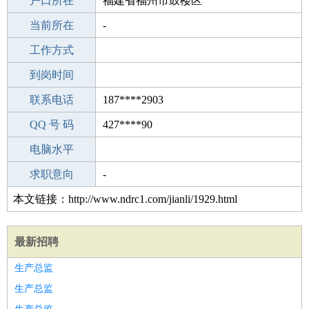
毕业学校
户口所在
桂阳县第四中学
福建省福州市鼓楼区
所学专业
当前所在
-
-
工作经验
工作方式
2
驾 照
到岗时间
C照
期望月薪
联系电话
187****2903
手机号码
QQ 号 码
187****2903
427****90
微信号码
电脑水平
187****2903
外语水平
求职意向
-
本文链接：http://www.ndrc1.com/jianli/1929.html
最新招聘
生产总监
生产总监