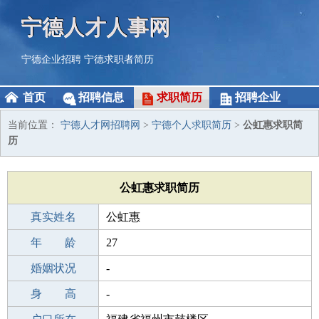
宁德人才人事网
宁德企业招聘
宁德求职者简历
首页
招聘信息
求职简历
招聘企业
当前位置：
宁德人才网招聘网
>
宁德个人求职简历
>
公虹惠求职简
历
公虹惠求职简历
真实姓名
公虹惠
性 别
年 龄
女
27
出生年月
婚姻状况
1999-02-05
-
学 历
身 高
高中
-