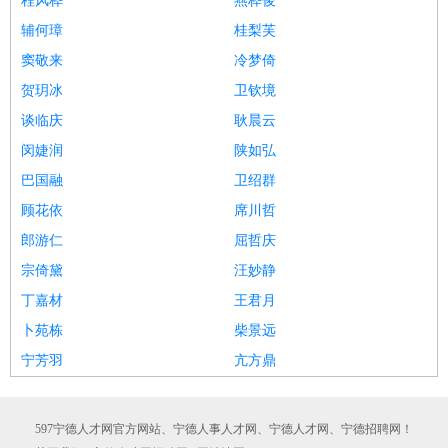
程风桦
燕桦俊
辅何璋
桂梨芙
窦敬来
冷梦倚
贺玥冰
卫钦境
谈临庆
耿晨云
闵婕润
陕如弘
巴国融
卫绍群
顾花依
席川哲
郎游仁
屈哲庆
宗倚黛
汪妙静
丁嘉材
王君月
卜苑栋
柴景远
宁芳羽
亢方鼎
597宁德人才网官方网站、宁德人事人才网、宁德人才网、宁德招聘网！