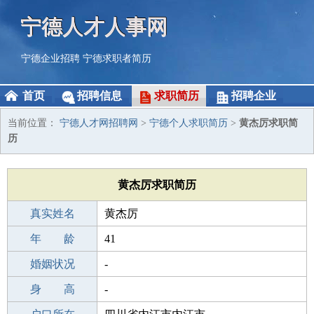
宁德人才人事网
宁德企业招聘
宁德求职者简历
首页
招聘信息
求职简历
招聘企业
当前位置：
宁德人才网招聘网
>
宁德个人求职简历
>
黄杰厉求职简
历
黄杰厉求职简历
真实姓名
黄杰厉
性 别
年 龄
男
41
出生年月
婚姻状况
1985-03-02
-
学 历
身 高
职校/技校
-