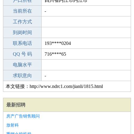
毕业学校
户口所在
南昌市轻工技工学校
四川省内江市内江市
所学专业
当前所在
-
-
工作经验
工作方式
18
驾 照
到岗时间
A照
期望月薪
联系电话
193****0204
手机号码
QQ 号 码
193****0204
716****65
微信号码
电脑水平
193****0204
外语水平
求职意向
-
本文链接：http://www.ndrc1.com/jianli/1815.html
最新招聘
房产广告销售顾问
放射科