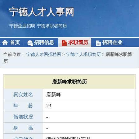
宁德人才人事网
宁德企业招聘
宁德求职者简历
首页
招聘信息
求职简历
招聘企业
当前位置：
宁德人才网招聘网
>
宁德个人求职简历
>
唐新峰求职简
历
唐新峰求职简历
真实姓名
唐新峰
性 别
年 龄
男
23
出生年月
婚姻状况
2003-03-11
-
学 历
身 高
本科
-