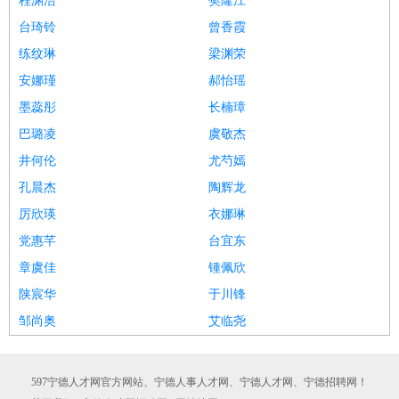
程渊浩
樊隆江
台琦铃
曾香霞
练纹琳
梁渊荣
安娜瑾
郝怡瑶
墨蕊彤
长楠璋
巴璐凌
虞敬杰
井何伦
尤芍嫣
孔晨杰
陶辉龙
厉欣瑛
衣娜琳
党惠芊
台宜东
章虞佳
锺佩欣
陕宸华
于川锋
邹尚奥
艾临尧
597宁德人才网官方网站、宁德人事人才网、宁德人才网、宁德招聘网！