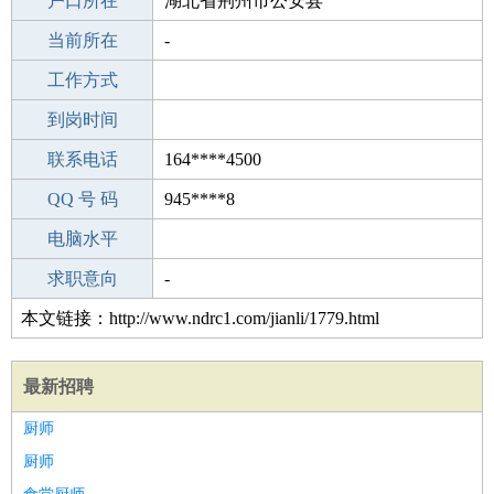
毕业学校
户口所在
本科
湖北省荆州市公安县
所学专业
当前所在
-
-
工作经验
工作方式
0
驾 照
到岗时间
无
期望月薪
联系电话
164****4500
手机号码
QQ 号 码
164****4500
945****8
微信号码
电脑水平
164****4500
外语水平
求职意向
-
本文链接：http://www.ndrc1.com/jianli/1779.html
最新招聘
厨师
厨师