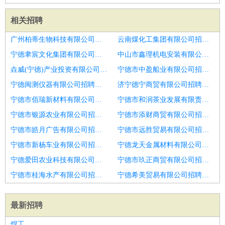
相关招聘
广州柏蒂生物科技有限公司招聘嵌入式软件工程师
云南煤化工集团有限公司招聘嵌入式软件工程师
宁德聿宸文化集团有限公司招聘高级软件工程师
中山市鑫理机电安装有限公司招聘光学软件工程师
垚威(宁德)产业投资有限公司招聘软件工程师
宁德市中盈船业有限公司招聘新能源电控基础软件工程师
宁德闽测仪器有限公司招聘嵌入式软件工程师
济宁德宁商贸有限公司招聘软件工程师
宁德市佰瑞新材料有限公司招聘嵌入式软件工程师
宁德市和润茶业发展有限责任公司招聘软件工程师嵌入式
宁德市银源农业有限公司招聘嵌入式软件工程师
宁德市添财商贸有限公司招聘嵌入式软件工程师
宁德市皓月广告有限公司招聘嵌入式软件工程师
宁德市远胜贸易有限公司招聘高级)Autosar软件工程师
宁德市新杨车业有限公司招聘嵌入式软件工程师
宁德龙天金属材料有限公司招聘应用软件工程师
宁德爱田农业科技有限公司招聘资深Android软件工程师
宁德市玖正商贸有限公司招聘嵌入式软件工程师2
宁德市桂海水产有限公司招聘软件工程师
宁德希美贸易有限公司招聘Mac软件工程师
最新招聘
焊工