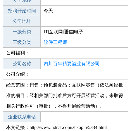
工作地点
公司规模
宁德柘荣县
招聘开始时间
公司电话
今天
招聘结束时间
公司地址
2022-06-20
一级分类
IT|互联网|通信|电子
二级分类
三级分类
技术开发
软件工程师
公司福利：
其他行业
贸易/进出口
公司名称
四川百年精要酒业有限公司
公司介绍：
公司类型
有限责任公司(自然人独资)
经营范围：销售：预包装食品；互联网零售（依法须经批
准的项目，经相关部门批准后方可开展经营活动；未取得
相关行政许可（审批），不得开展经营活动）。
企业联系电话
本文链接：http://www.ndrc1.com/zhaopin/5334.html