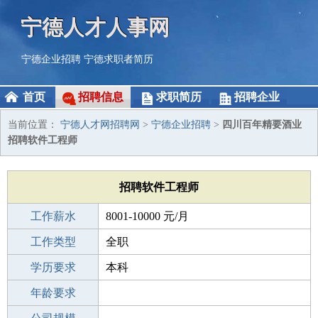
宁德人才人事网
宁德企业招聘
宁德求职者简历
首页
招聘信息
求职简历
招聘企业
当前位置：
宁德人才网招聘网
>
宁德企业招聘
>
四川百年精要酒业
招聘软件工程师
招聘软件工程师
工作薪水
8001-10000 元/月
招聘人数
工作类型
4人
全职
性别要求
学历要求
-
本科
工作经验
年龄要求
应届生