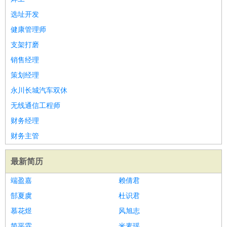
选址开发
健康管理师
支架打磨
销售经理
策划经理
永川长城汽车双休
无线通信工程师
财务经理
财务主管
最新简历
端盈嘉
赖倩君
郜夏虞
杜识君
慕花煜
风旭志
简平霖
米素瑶