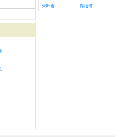
朱叶睿
席绍瑾
师
式