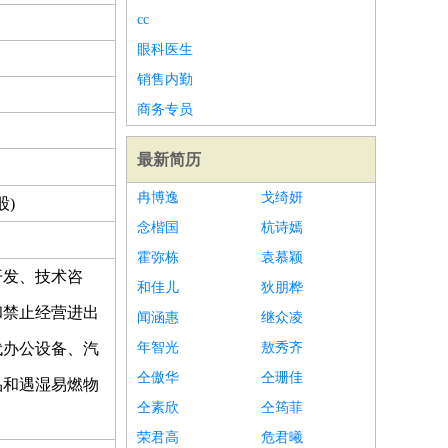
cc
眼科医生
销售内勤
商务专员
最新简历
冉博逸
戈绮妍
股)
念楷国
杭诗嫣
霍弥栋
袁慕颖
开发、技术咨
和佳儿
狄朋桦
和禁止经营进出
闻涵惠
继众凌
代办公设备、汽
年智光
敖秀齐
仝傲华
仝珊佳
品和遇湿易燃物
仝素欣
仝筠菲
荣君高
危君曦