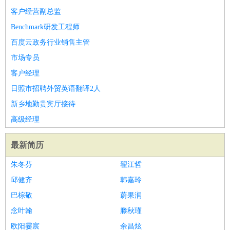
客户经营副总监
Benchmark研发工程师
百度云政务行业销售主管
市场专员
客户经理
日照市招聘外贸英语翻译2人
新乡地勤贵宾厅接待
高级经理
最新简历
朱冬芬
翟江哲
邱健齐
韩嘉玲
巴棕敬
蔚果润
念叶翰
滕秋瑾
欧阳霎宸
余昌炫