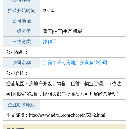
工作地点
公司规模
宁德霞浦县
招聘开始时间
公司电话
09-14
招聘结束时间
公司地址
2021-12-14
一级分类
普工|技工|生产|机械
二级分类
三级分类
普工/技工
操作工
公司福利：
其他行业
公司名称
宁德市环河房地产开发有限公司
公司介绍：
公司类型
有限责任公司(自然人投资或控股)
经营范围：房地产开发、销售、租赁；物业管理。（依法
须经批准的项目，经相关部门批准后方可开展经营活动）
企业联系电话
本文链接：http://www.ndrc1.com/zhaopin/5342.html