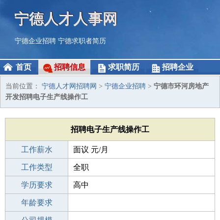
宁德人才人事网
宁德企业招聘
宁德求职者简历
首页
招聘信息
求职简历
招聘企业
当前位置：
宁德人才网招聘网
>
宁德企业招聘
>
宁德市环河房地产
开发招聘电子生产线操作工
招聘电子生产线操作工
工作薪水
面议 元/月
招聘人数
工作类型
若干
全职
性别要求
学历要求
-
高中
工作经验
年龄要求
1-3年