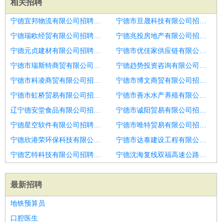
相关招聘
宁德宜邦物流有限公司招聘单面机
宁德市亘晟科技有限公司招聘操作工
宁德瑞欧经贸有限公司招聘烟台市操作工招聘
宁德兆投房地产有限公司招聘30一小时
宁德元贞建材有限公司招聘刷漆工打磨工吊运工操作工
宁德市优佳家供应链有限公司招聘操作工
宁德市瑞斯特商贸有限公司招聘滨州市招聘化工操作工男11
宁德趋势投资咨询有限公司招聘工作轻松福利好不压工资
宁德市科凌商贸有限公司招聘钻床操作工
宁德市博文商贸有限公司招聘钻床操作工
宁德市虹桥贸易有限公司招聘机台操作工
宁德市善水水产养殖有限公司招聘操作工
辽宁德安堂食品有限公司招聘操作工
宁德市诚阳贸易有限公司招聘操作工
宁德星空软件有限公司招聘污水站操作工
宁德市唯特贸易有限公司招聘操作工
宁德欣港荣环保科技有限公司招聘操作工
宁德市达泰建设工程有限公司招聘激光操作工
宁德艺特科技有限公司招聘诚招工人包吃住交保险
宁德沈海复线双福高速公路有限责任公司招聘流水线操作工
最新招聘
地铁预算员
口腔医生