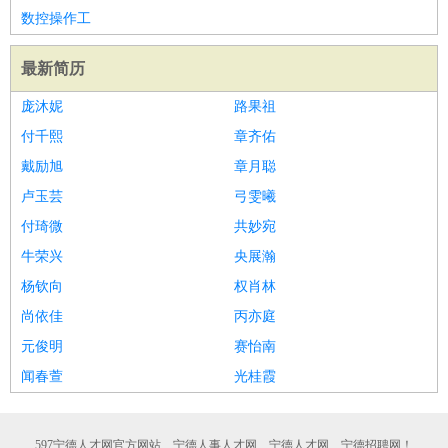
数控操作工
最新简历
庞沐妮
路果祖
付千熙
章齐佑
戴励旭
章月聪
卢玉芸
弓雯曦
付琦微
共妙宛
牛荣兴
央展瀚
杨钦向
权肖林
尚依佳
丙亦庭
元俊明
赛怡南
闻春萱
光桂霞
597宁德人才网官方网站、宁德人事人才网、宁德人才网、宁德招聘网！