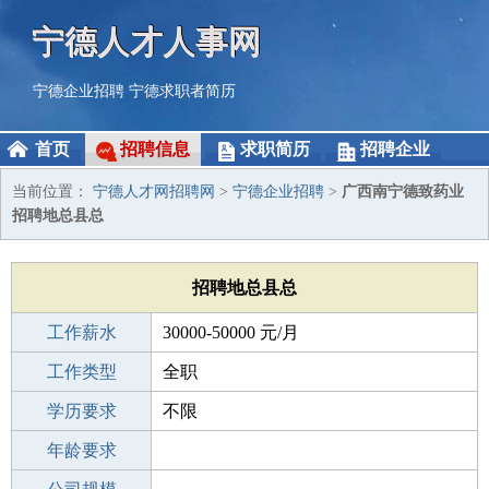
宁德人才人事网
宁德企业招聘
宁德求职者简历
首页
招聘信息
求职简历
招聘企业
当前位置：
宁德人才网招聘网
>
宁德企业招聘
>
广西南宁德致药业
招聘地总县总
招聘地总县总
工作薪水
30000-50000 元/月
招聘人数
工作类型
1人
全职
性别要求
学历要求
-
不限
工作经验
年龄要求
1-3年