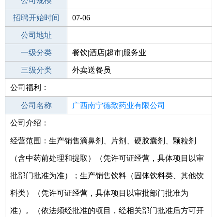
工作地点
公司规模
宁德寿宁县
招聘开始时间
公司电话
07-06
招聘结束时间
公司地址
2021-08-27
一级分类
餐饮|酒店|超市|服务业
二级分类
三级分类
餐饮
外卖送餐员
公司福利：
其他行业
批发业
公司名称
广西南宁德致药业有限公司
公司介绍：
公司类型
有限责任公司(自然人投资或控股)
经营范围：生产销售滴鼻剂、片剂、硬胶囊剂、颗粒剂
（含中药前处理和提取）（凭许可证经营，具体项目以审
批部门批准为准）；生产销售饮料（固体饮料类、其他饮
料类）（凭许可证经营，具体项目以审批部门批准为
准）。（依法须经批准的项目，经相关部门批准后方可开