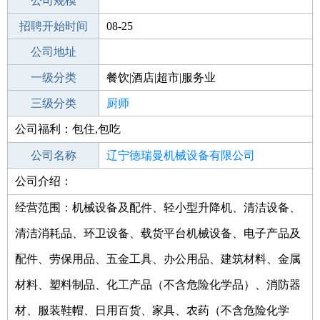
工作地点
公司规模
宁德柘荣县
招聘开始时间
公司电话
08-25
招聘结束时间
公司地址
2022-02-25
一级分类
餐饮|酒店|超市|服务业
二级分类
三级分类
餐饮
厨师
公司福利：包住,包吃
其他行业
烧烤
公司名称
辽宁德瑞曼机械设备有限公司
公司介绍：
公司类型
有限责任公司(自然人独资)
经营范围：机械设备及配件、轻小型升降机、清洁设备、
清洁消耗品、环卫设备、载货平台机械设备、电子产品及
配件、劳保用品、五金工具、办公用品、建筑材料、金属
材料、塑料制品、化工产品（不含危险化学品）、消防器
材、服装鞋帽、日用百货、家具、农药（不含危险化学