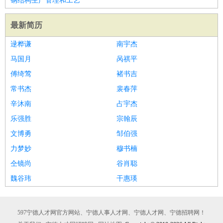
钢结构生产管理和工艺
最新简历
逯桦谦
南宇杰
马国月
呙祺平
傅绮莺
褚书吉
常书杰
裴春萍
辛沐南
占宇杰
乐强胜
宗翰辰
文博勇
邹伯强
力梦妙
穆书楠
仝镜尚
谷肖聪
魏谷玮
干惠瑛
597宁德人才网官方网站、宁德人事人才网、宁德人才网、宁德招聘网！