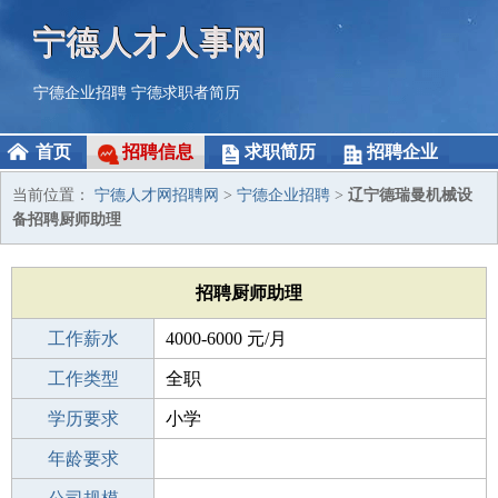
宁德人才人事网
宁德企业招聘
宁德求职者简历
首页
招聘信息
求职简历
招聘企业
当前位置：
宁德人才网招聘网
>
宁德企业招聘
>
辽宁德瑞曼机械设
备招聘厨师助理
招聘厨师助理
工作薪水
4000-6000 元/月
招聘人数
工作类型
2人
全职
性别要求
学历要求
-
小学
工作经验
年龄要求
不限