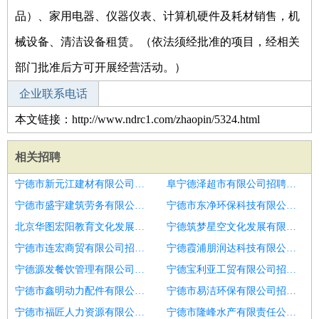
品）、家用电器、仪器仪表、计算机硬件及耗材销售，机
械设备、清洁设备租赁。（依法须经批准的项目，经相关
部门批准后方可开展经营活动。）
企业联系电话
本文链接：http://www.ndrc1.com/zhaopin/5324.html
相关招聘
宁德市新元江建材有限公司招聘厨师助理
阜宁德泽超市有限公司招聘日式厨师
宁德市盛宇建筑劳务有限公司招聘包吃住招厨师待遇好
宁德市东净环保科技有限公司招聘厨师
北京华图宏阳教育文化发展股份有限公司宁德分公司招聘招聘厨师
宁德筑梦星空文化发展有限公司招聘急招厨师
宁德市连宏商贸有限公司招聘急招厨师待遇好
宁德霞浦朋润达科技有限公司招聘食堂厨师
宁德源发餐饮管理有限公司招聘厨师
宁德宝利亚工贸有限公司招聘厨师
宁德市鑫明动力配件有限公司招聘随船厨师
宁德市易洁环保有限公司招聘企业招大锅饭厨师九千保底
宁德市福匠人力资源有限公司招聘厨师
宁德市隆峰水产有限责任公司招聘新西兰高薪招聘厨师会炒大锅菜工资月结35000有保障