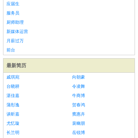
应届生
服务员
厨师助理
新媒体运营
月薪过万
前台
最新简历
戚琪宛
向朝豪
台晓耕
令凌舞
湛佳嘉
牛商博
蒲彤逸
贺春鸿
谈昕嘉
窦惠卉
尤忆璇
裴幽朋
长兰明
岳锐博