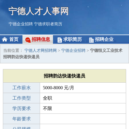
宁德人才人事网
宁德企业招聘
宁德求职者简历
首页
招聘信息
求职简历
招聘企业
当前位置：
宁德人才网招聘网
>
宁德企业招聘
>
宁德恒义工业技术
招聘韵达快递快递员
招聘韵达快递快递员
工作薪水
5000-8000 元/月
招聘人数
工作类型
10人
全职
性别要求
学历要求
-
不限
工作经验
年龄要求
不限