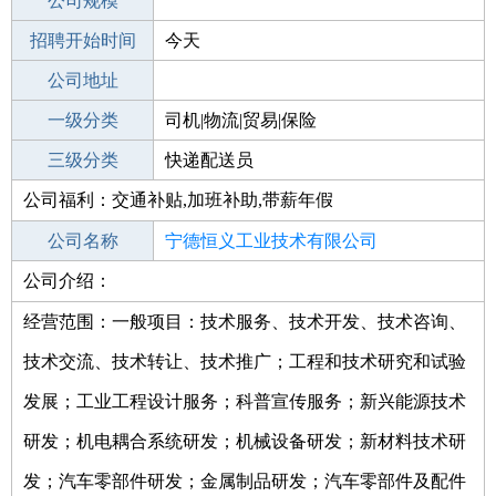
工作地点
公司规模
宁德寿宁县
招聘开始时间
公司电话
今天
招聘结束时间
公司地址
2022-10-01
一级分类
司机|物流|贸易|保险
二级分类
三级分类
物流/仓储
快递配送员
公司福利：交通补贴,加班补助,带薪年假
其他行业
运输
公司名称
宁德恒义工业技术有限公司
公司介绍：
公司类型
有限责任公司(自然人投资或控股的法人
独资)
经营范围：一般项目：技术服务、技术开发、技术咨询、
技术交流、技术转让、技术推广；工程和技术研究和试验
发展；工业工程设计服务；科普宣传服务；新兴能源技术
研发；机电耦合系统研发；机械设备研发；新材料技术研
发；汽车零部件研发；金属制品研发；汽车零部件及配件