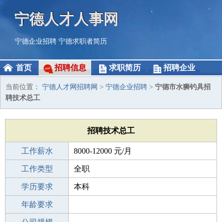
宁德人才人事网
宁德企业招聘
宁德求职者简历
首页
招聘信息
求职简历
招聘企业
当前位置：
宁德人才网招聘网
>
宁德企业招聘
>
宁德市水狮钓具招
聘技术总工
招聘技术总工
工作薪水
8000-12000 元/月
招聘人数
工作类型
1人
全职
性别要求
学历要求
-
本科
工作经验
年龄要求
10年以上