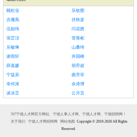
顾松业
乐钦图
吉珊凤
伏秋姿
伍励玮
闫花茜
张芷洁
管善彬
乐敏琳
山桑绮
谢雨轩
井国峰
薛嘉媛
胡乔超
宁益辰
曲芳菲
幸何涛
佘涛博
谈冰芷
公月言
597宁德人才网官方网站、宁德人事人才网、宁德人才网、宁德招聘网！
关于我们
宁德人才网招聘网
网站地图
Copyright © 2010-2026 All Rights
Reserved.