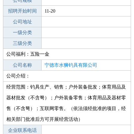
工作地点
公司规模
宁德屏南县
招聘开始时间
公司电话
11-20
招聘结束时间
公司地址
2021-12-30
一级分类
二级分类
三级分类
公司福利：五险一金
其他行业
公司名称
宁德市水狮钓具有限公司
公司介绍：
公司类型
有限责任公司(自然人投资或控股)
经营范围：钓具生产、销售；户外装备批发；体育用品及
器材批发（不含弩）；户外装备零售；体育用品及器材零
售（不含弩）；互联网零售。（依法须经批准的项目，经
相关部门批准后方可开展经营活动）
企业联系电话