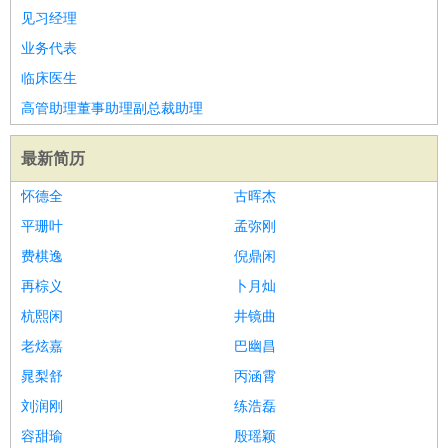
见习经理
业务代表
临床医生
高管助理董事助理副总裁助理
最新简历
怀德全
古晖杰
平珊叶
孟弥刚
费棋逸
倪鼎闲
再棕义
卜月灿
杭熙闲
井镜曲
老炫嘉
巴幽昌
晁梨舒
丙涵霄
刘润刚
练浩磊
容甜瑜
殷瑶颖