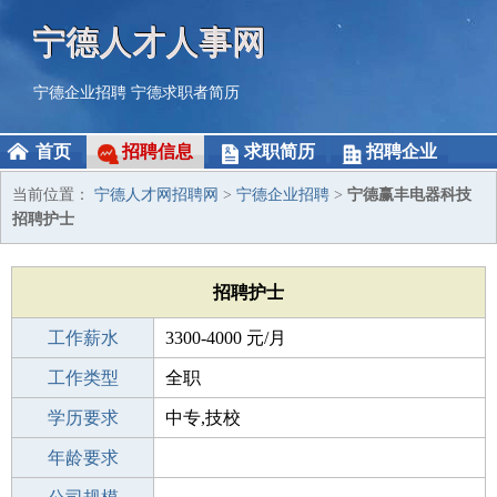
宁德人才人事网
宁德企业招聘
宁德求职者简历
首页
招聘信息
求职简历
招聘企业
当前位置：
宁德人才网招聘网
>
宁德企业招聘
>
宁德赢丰电器科技
招聘护士
招聘护士
工作薪水
3300-4000 元/月
招聘人数
工作类型
3人
全职
性别要求
学历要求
-
中专,技校
工作经验
年龄要求
不限