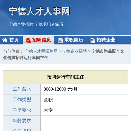
宁德人才人事网
宁德企业招聘
宁德求职者简历
首页
招聘信息
求职简历
招聘企业
当前位置：
宁德人才网招聘网
>
宁德企业招聘
>
宁德市尚品匠辛文
化传媒招聘运行车间主任
招聘运行车间主任
工作薪水
8000-12000 元/月
招聘人数
工作类型
1人
全职
性别要求
学历要求
-
大专
工作经验
年龄要求
5-10年