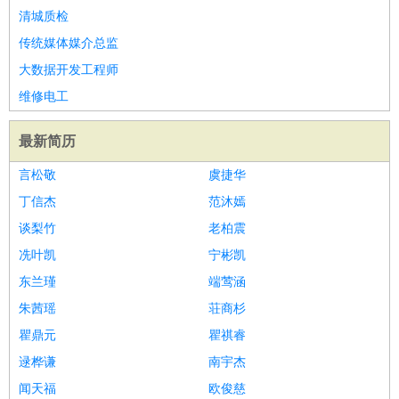
清城质检
传统媒体媒介总监
大数据开发工程师
维修电工
最新简历
言松敬
虞捷华
丁信杰
范沐嫣
谈梨竹
老柏震
冼叶凯
宁彬凯
东兰瑾
端莺涵
朱茜瑶
荘商杉
瞿鼎元
瞿祺睿
逯桦谦
南宇杰
闻天福
欧俊慈