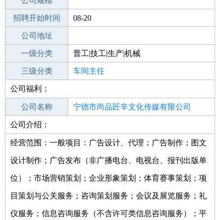
工作地点
公司规模
宁德蕉城区
招聘开始时间
公司电话
08-20
招聘结束时间
公司地址
2022-05-27
一级分类
普工|技工|生产|机械
二级分类
三级分类
生产/研发
车间主任
公司福利：
其他行业
火电
公司名称
宁德市尚品匠辛文化传媒有限公司
公司介绍：
公司类型
有限责任公司(自然人投资或控股)
经营范围：一般项目：广告设计、代理；广告制作；图文
设计制作；广告发布（非广播电台、电视台、报刊出版单
位）；市场营销策划；企业形象策划；体育赛事策划；项
目策划与公关服务；咨询策划服务；会议及展览服务；礼
仪服务；信息咨询服务（不含许可类信息咨询服务）；平