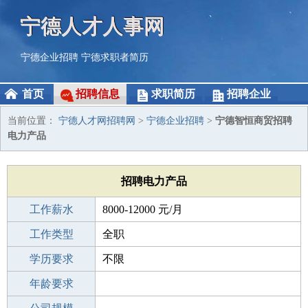
宁德人才人事网
宁德企业招聘
宁德求职者简历
首页
招聘信息
求职简历
招聘企业
当前位置：
宁德人才网招聘网
>
宁德企业招聘
>
宁德智恒商贸招聘
电力产品
招聘电力产品
工作薪水
8000-12000 元/月
招聘人数
工作类型
1人
全职
性别要求
学历要求
-
不限
工作经验
年龄要求
不限