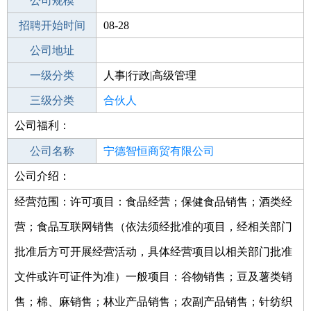
工作地点
公司规模
宁德古田县
招聘开始时间
公司电话
08-28
招聘结束时间
公司地址
2021-10-13
一级分类
人事|行政|高级管理
二级分类
三级分类
高级管理
合伙人
公司福利：
其他行业
公司名称
宁德智恒商贸有限公司
公司介绍：
公司类型
有限责任公司(自然人投资或控股)
经营范围：许可项目：食品经营；保健食品销售；酒类经
营；食品互联网销售（依法须经批准的项目，经相关部门
批准后方可开展经营活动，具体经营项目以相关部门批准
文件或许可证件为准）一般项目：谷物销售；豆及薯类销
售；棉、麻销售；林业产品销售；农副产品销售；针纺织