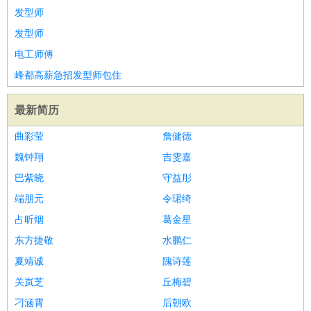
发型师
发型师
电工师傅
峰都高薪急招发型师包住
最新简历
曲彩莹
詹健德
魏钟翔
吉雯嘉
巴紫晓
守益彤
端朋元
令珺绮
占昕烟
葛金星
东方捷敬
水鹏仁
夏靖诚
隗诗莲
关岚芝
丘梅碧
刁涵霄
后朝欧