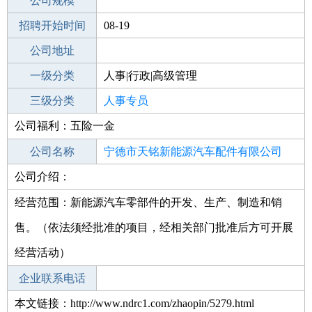
工作地点
公司规模
宁德寿宁县
招聘开始时间
公司电话
08-19
招聘结束时间
公司地址
2021-10-10
一级分类
人事|行政|高级管理
二级分类
三级分类
人事/行政
人事专员
公司福利：五险一金
其他行业
公司名称
宁德市天铭新能源汽车配件有限公司
公司介绍：
公司类型
有限责任公司(自然人投资或控股)
经营范围：新能源汽车零部件的开发、生产、制造和销
售。（依法须经批准的项目，经相关部门批准后方可开展
经营活动）
企业联系电话
本文链接：http://www.ndrc1.com/zhaopin/5279.html