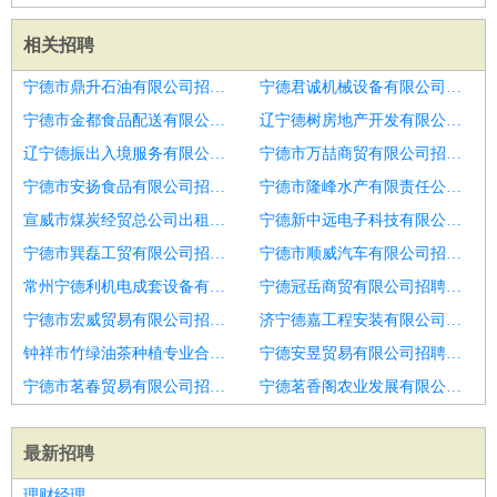
相关招聘
宁德市鼎升石油有限公司招聘潍坊市招聘行政人事专员女2人
宁德君诚机械设备有限公司招聘人事助理
宁德市金都食品配送有限公司招聘人事专员
辽宁德树房地产开发有限公司招聘招聘人事专员
辽宁德振出入境服务有限公司招聘行政人事专员
宁德市万喆商贸有限公司招聘人事专员
宁德市安扬食品有限公司招聘人事专员
宁德市隆峰水产有限责任公司招聘人事专员
宣威市煤炭经贸总公司出租汽车服务部招聘人事专员
宁德新中远电子科技有限公司招聘行政人事专员
宁德市巽磊工贸有限公司招聘人事行政专员
宁德市顺威汽车有限公司招聘行政人事专员
常州宁德利机电成套设备有限公司招聘人事专员
宁德冠岳商贸有限公司招聘人事专员
宁德市宏威贸易有限公司招聘办公室人事专员
济宁德嘉工程安装有限公司招聘人事专员
钟祥市竹绿油茶种植专业合作社招聘人事助理(上海派拉软件股份有限公司)
宁德安昱贸易有限公司招聘人事助理
宁德市茗春贸易有限公司招聘行政人事专员
宁德茗香阁农业发展有限公司招聘行政人事专员
最新招聘
理财经理