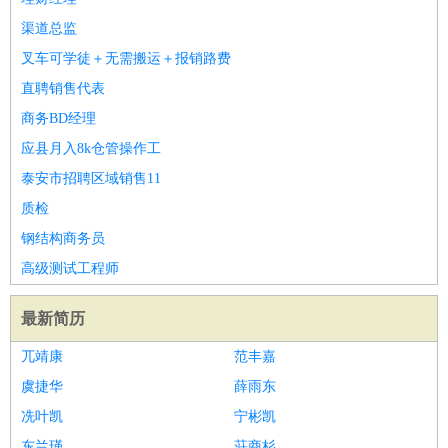
渠道总监
叉车可学徒＋无需搬运＋报销路费
直聘销售代表
商务BD经理
应县月入8k仓管操作工
泰安市招聘区域销售11
质检
钢结构商务员
高级测试工程师
最新简历
兀靖康
范丰嘉
虞捷华
薛雨东
冼叶凯
宁彬凯
东兰瑾
荘商杉