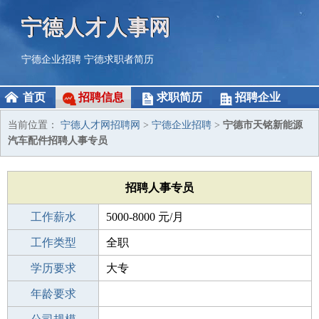
宁德人才人事网
宁德企业招聘
宁德求职者简历
首页
招聘信息
求职简历
招聘企业
当前位置：
宁德人才网招聘网
>
宁德企业招聘
>
宁德市天铭新能源
汽车配件招聘人事专员
招聘人事专员
工作薪水
5000-8000 元/月
招聘人数
工作类型
1人
全职
性别要求
学历要求
-
大专
工作经验
年龄要求
不限