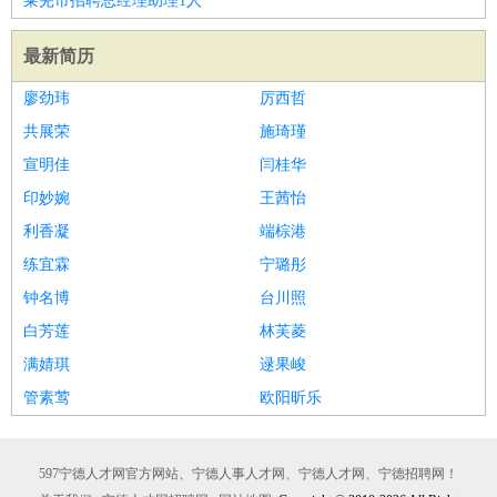
莱芜市招聘总经理助理1人
最新简历
廖劲玮
厉西哲
共展荣
施琦瑾
宣明佳
闫桂华
印妙婉
王茜怡
利香凝
端棕港
练宜霖
宁璐彤
钟名博
台川照
白芳莲
林芙菱
满婧琪
逯果峻
管素莺
欧阳昕乐
597宁德人才网官方网站、宁德人事人才网、宁德人才网、宁德招聘网！