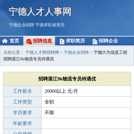
宁德人才人事网
宁德企业招聘
宁德求职者简历
首页
招聘信息
求职简历
招聘企业
当前位置：
宁德人才网招聘网
>
宁德企业招聘
>
宁德大为信息工程
招聘湛江9k物流专员待遇优
招聘湛江9k物流专员待遇优
工作薪水
20000以上 元/月
招聘人数
工作类型
若干
全职
性别要求
学历要求
-
不限
工作经验
年龄要求
不限