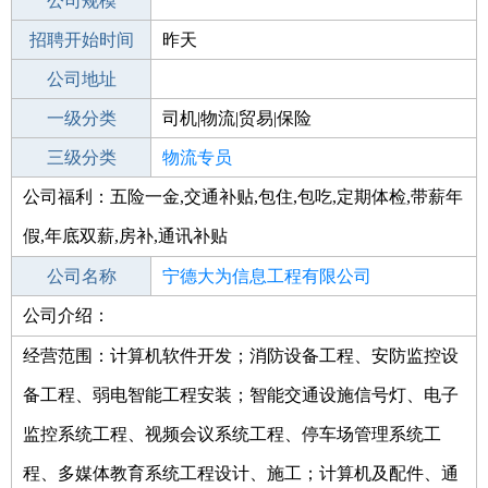
工作地点
公司规模
宁德周宁县
招聘开始时间
公司电话
昨天
招聘结束时间
公司地址
2021-10-22
一级分类
司机|物流|贸易|保险
二级分类
三级分类
物流/仓储
物流专员
公司福利：五险一金,交通补贴,包住,包吃,定期体检,带薪年
其他行业
计算机|互联网|通信|电子
假,年底双薪,房补,通讯补贴
公司名称
宁德大为信息工程有限公司
公司介绍：
公司类型
有限责任公司(自然人投资或控股)
经营范围：计算机软件开发；消防设备工程、安防监控设
备工程、弱电智能工程安装；智能交通设施信号灯、电子
监控系统工程、视频会议系统工程、停车场管理系统工
程、多媒体教育系统工程设计、施工；计算机及配件、通