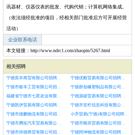
讯器材、仪器仪表的批发、代购代销；计算机网络集成。
（依法须经批准的项目，经相关部门批准后方可开展经营
活动）
企业联系电话
本文链接：http://www.ndrc1.com/zhaopin/5267.html
相关招聘
宁德奕丰商贸有限公司招聘国际快递物流业务员
宁德优毅贸易有限公司招聘潮州9k物流专员待遇优
宁德市银丰工贸有限公司招聘物流专员
宁德群创橡塑制品有限公司招聘乌海物流跟车无需经验包三餐
福建省宁德市七星农业有限公司招聘石嘴山物流跟车无需经验包三餐
宁德源硕贸易有限公司招聘广元物流专员月休八天
宁德凯伊贸易有限公司招聘新乡9k物流专员待遇优
宁德市安柠信息科技有限公司招聘物流专员
宁德市德鹏物流有限公司招聘长沙物流专员月休十天
小乔贸易(宁德)有限公司招聘物流专员
宁德市腾拓汽车贸易有限公司招聘重庆物流专员月休十天
宁德市晓存贸易有限公司招聘泉州物流专员月休10天
宁德市祥德商贸有限公司招聘吕梁物流专员月休十天
宁德阿坤物流有限公司招聘吕梁物流专员月休八天