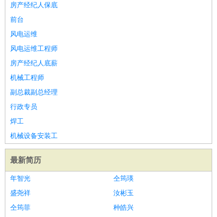
房产经纪人保底
前台
风电运维
风电运维工程师
房产经纪人底薪
机械工程师
副总裁副总经理
行政专员
焊工
机械设备安装工
最新简历
年智光
仝筠瑛
盛尧祥
汝彬玉
仝筠菲
种皓兴