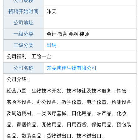
工作地点
公司规模
宁德寿宁县
招聘开始时间
公司电话
昨天
招聘结束时间
公司地址
2021-11-24
一级分类
会计|教育|金融|律师
二级分类
三级分类
财务/会计
出纳
公司福利：五险一金
其他行业
公司名称
东莞澳佳生物有限公司
公司介绍：
公司类型
有限责任公司(自然人投资或控股)
经营范围：生物技术开发、技术转让及技术服务；销售：
实验室设备、办公设备、教学仪器、电子仪器、检测设备
及周边耗材、一类医疗器械、日化用品、农产品、化妆
品、家居饰品、宠物用品、日用百货、保健用品、预包装
食品、散装食品；货物进出口、技术进出口。