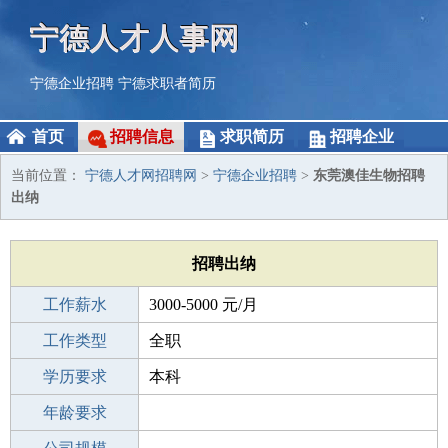
宁德人才人事网
宁德企业招聘
宁德求职者简历
首页
招聘信息
求职简历
招聘企业
当前位置：
宁德人才网招聘网
>
宁德企业招聘
>
东莞澳佳生物招聘
出纳
招聘出纳
工作薪水
3000-5000 元/月
招聘人数
工作类型
1人
全职
性别要求
学历要求
-
本科
工作经验
年龄要求
1-3年