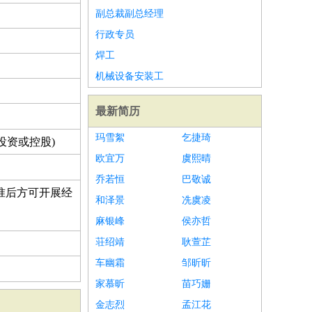
副总裁副总经理
行政专员
焊工
机械设备安装工
最新简历
玛雪絮
乞捷琦
投资或控股)
欧宜万
虞熙晴
乔若恒
巴敬诚
准后方可开展经
和泽景
冼虞凌
麻银峰
侯亦哲
荘绍靖
耿萱芷
车幽霜
邹昕昕
家慕昕
苗巧姗
金志烈
孟江花