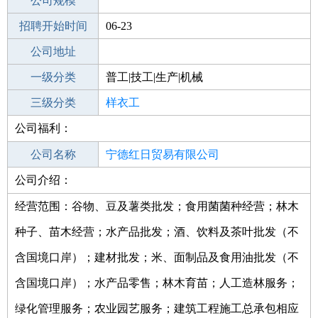
工作地点
公司规模
宁德屏南县
招聘开始时间
公司电话
06-23
招聘结束时间
公司地址
2021-12-20
一级分类
普工|技工|生产|机械
二级分类
三级分类
普工/技工
样衣工
公司福利：
其他行业
童装
公司名称
宁德红日贸易有限公司
公司介绍：
公司类型
有限责任公司(自然人投资或控股)
经营范围：谷物、豆及薯类批发；食用菌菌种经营；林木
种子、苗木经营；水产品批发；酒、饮料及茶叶批发（不
含国境口岸）；建材批发；米、面制品及食用油批发（不
含国境口岸）；水产品零售；林木育苗；人工造林服务；
绿化管理服务；农业园艺服务；建筑工程施工总承包相应