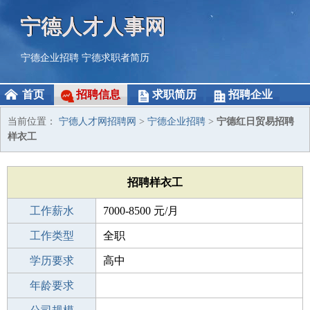
宁德人才人事网
宁德企业招聘
宁德求职者简历
首页
招聘信息
求职简历
招聘企业
当前位置：
宁德人才网招聘网
>
宁德企业招聘
>
宁德红日贸易招聘
样衣工
招聘样衣工
工作薪水
7000-8500 元/月
招聘人数
工作类型
若干
全职
性别要求
学历要求
-
高中
工作经验
年龄要求
3-5年