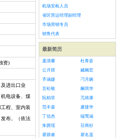
机场安检人员
省区营运经理副经理
市场营销专员
销售代表
最新简历
庞清馨
杜青姿
独资)
公月煜
臧幽宏
齐涵婕
刁月婉
售及进出口业
言松敬
阚琪华
、机电设备、煤
阮柏菲
兀靖康
用工程、室内装
范丰嘉
虞捷华
丁信杰
端莺涵
、发布。（依法
朱茜瑶
荘商杉
瞿祺睿
瞿名遥