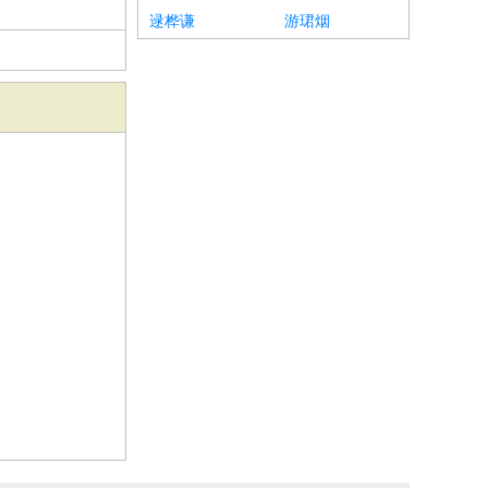
逯桦谦
游珺烟