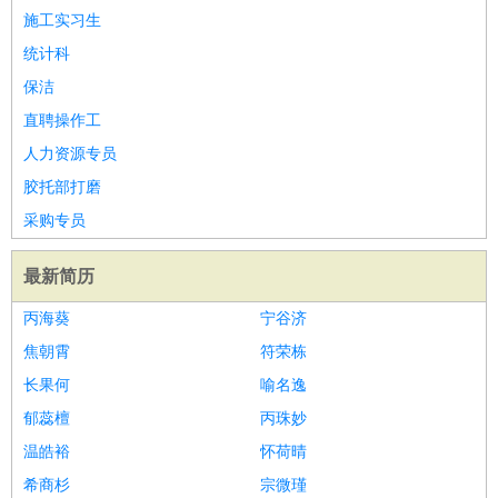
施工实习生
统计科
保洁
直聘操作工
人力资源专员
胶托部打磨
采购专员
最新简历
丙海葵
宁谷济
焦朝霄
符荣栋
长果何
喻名逸
郁蕊檀
丙珠妙
温皓裕
怀荷晴
希商杉
宗微瑾