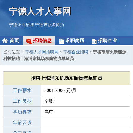
宁德人才人事网
宁德企业招聘
宁德求职者简历
首页
招聘信息
求职简历
招聘企业
当前位置：
宁德人才网招聘网
>
宁德企业招聘
>
宁德市洁火新能源
科技招聘上海浦东机场东航物流单证员
招聘上海浦东机场东航物流单证员
工作薪水
5001-8000 元/月
招聘人数
工作类型
10人
全职
性别要求
学历要求
-
高中
工作经验
年龄要求
不限