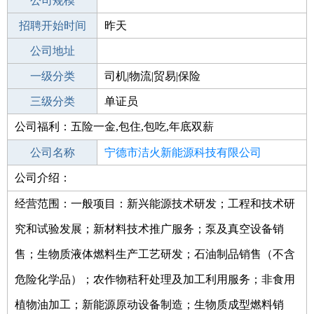
工作地点
公司规模
宁德周宁县
招聘开始时间
公司电话
昨天
招聘结束时间
公司地址
2021-10-17
一级分类
司机|物流|贸易|保险
二级分类
三级分类
物流/仓储
单证员
公司福利：五险一金,包住,包吃,年底双薪
其他行业
咨询|法律|教育科研|翻译
公司名称
宁德市洁火新能源科技有限公司
公司介绍：
公司类型
有限责任公司(自然人投资或控股)
经营范围：一般项目：新兴能源技术研发；工程和技术研
究和试验发展；新材料技术推广服务；泵及真空设备销
售；生物质液体燃料生产工艺研发；石油制品销售（不含
危险化学品）；农作物秸秆处理及加工利用服务；非食用
植物油加工；新能源原动设备制造；生物质成型燃料销