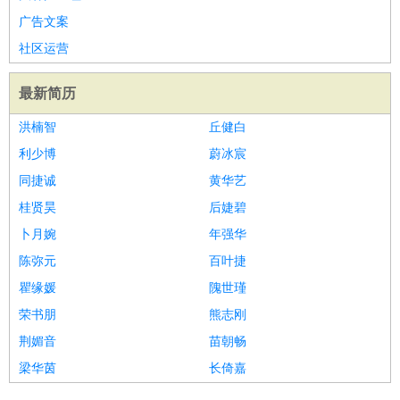
广告文案
社区运营
最新简历
洪楠智
丘健白
利少博
蔚冰宸
同捷诚
黄华艺
桂贤昊
后婕碧
卜月婉
年强华
陈弥元
百叶捷
瞿缘媛
隗世瑾
荣书朋
熊志刚
荆媚音
苗朝畅
梁华茵
长倚嘉