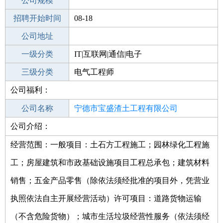
工作地点
公司规模
宁德周宁县
招聘开始时间
公司电话
08-18
招聘结束时间
公司地址
2021-09-17
一级分类
IT|互联网|通信|电子
二级分类
三级分类
电子/电气
电气工程师
公司福利：
其他行业
公司名称
宁德市宝盛渣土工程有限公司
公司介绍：
公司类型
有限责任公司(自然人投资或控股)
经营范围：一般项目：土石方工程施工；园林绿化工程施
工；房屋建筑和市政基础设施项目工程总承包；建筑材料
销售；五金产品零售（除依法须经批准的项目外，凭营业
执照依法自主开展经营活动）许可项目：道路货物运输
（不含危险货物）；城市生活垃圾经营性服务（依法须经