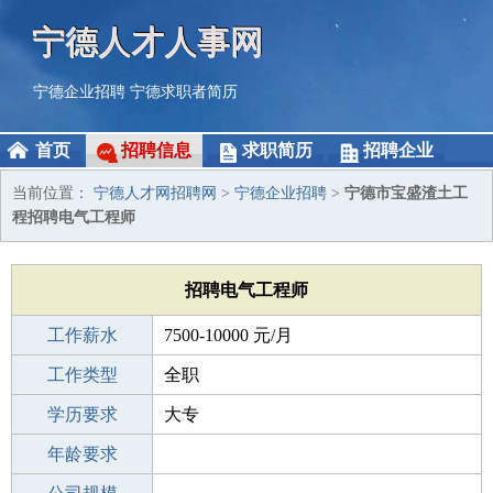
宁德人才人事网
宁德企业招聘
宁德求职者简历
首页
招聘信息
求职简历
招聘企业
当前位置：
宁德人才网招聘网
>
宁德企业招聘
>
宁德市宝盛渣土工
程招聘电气工程师
招聘电气工程师
工作薪水
7500-10000 元/月
招聘人数
工作类型
若干
全职
性别要求
学历要求
-
大专
工作经验
年龄要求
3-5年