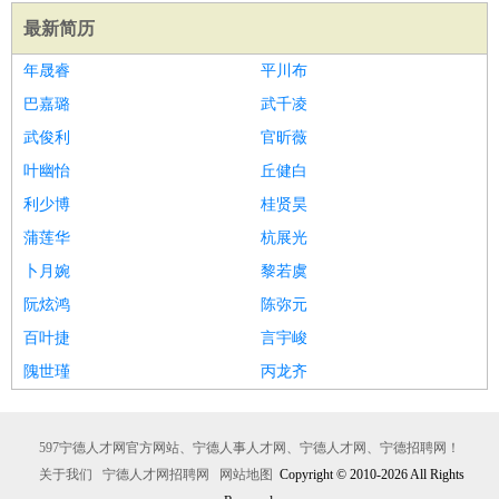
最新简历
年晟睿
平川布
巴嘉璐
武千凌
武俊利
官昕薇
叶幽怡
丘健白
利少博
桂贤昊
蒲莲华
杭展光
卜月婉
黎若虞
阮炫鸿
陈弥元
百叶捷
言宇峻
隗世瑾
丙龙齐
597宁德人才网官方网站、宁德人事人才网、宁德人才网、宁德招聘网！
关于我们
宁德人才网招聘网
网站地图
Copyright © 2010-2026 All Rights