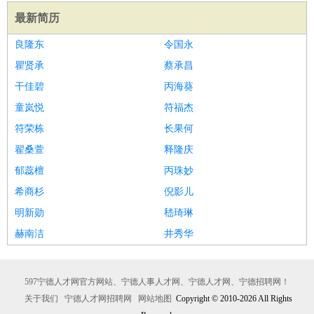
最新简历
良隆东
令国永
瞿贤承
蔡承昌
干佳碧
丙海葵
童岚悦
符福杰
符荣栋
长果何
翟桑萱
释隆庆
郁蕊檀
丙珠妙
希商杉
倪影儿
明新勋
嵇琦琳
赫南洁
井秀华
597宁德人才网官方网站、宁德人事人才网、宁德人才网、宁德招聘网！
关于我们
宁德人才网招聘网
网站地图
Copyright © 2010-2026 All Rights