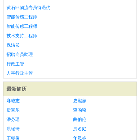
黄石9k物流专员待遇优
智能传感工程师
智能传感工程师
技术支持工程师
保洁员
招聘专员助理
行政主管
人事行政主管
最新简历
麻诚志
史熙淑
后宝乐
查涵曦
潘芬瑶
曲伯伦
洪瑞琦
庞名庭
王朝俊
年晟睿