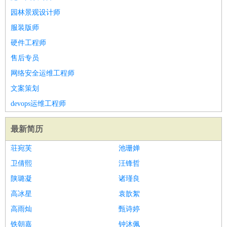
园林景观设计师
服装版师
硬件工程师
售后专员
网络安全运维工程师
文案策划
devops运维工程师
最新简历
荘宛芙
池珊婵
卫倩熙
汪锋哲
陕璐凝
诸瑾良
高冰星
袁歆絮
高雨灿
甄诗婷
铁朝嘉
钟沐佩