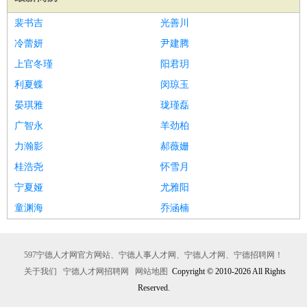
裴书吉
光善川
冷蕾妍
尹建腾
上官冬瑾
阳君玥
利夏蝶
闵琼玉
晏琪雅
珑瑾磊
广智永
羊劲柏
力瀚影
郝薇姗
桂浩尧
怀雪月
宁夏娅
尤雅阳
童渊海
乔涵楠
597宁德人才网官方网站、宁德人事人才网、宁德人才网、宁德招聘网！
关于我们
宁德人才网招聘网
网站地图
Copyright © 2010-2026 All Rights
Reserved.