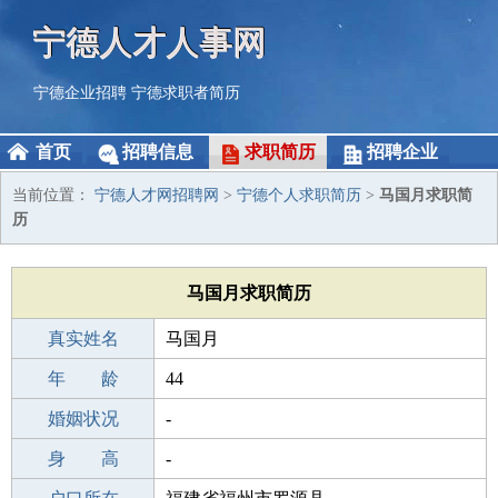
宁德人才人事网
宁德企业招聘
宁德求职者简历
首页
招聘信息
求职简历
招聘企业
当前位置：
宁德人才网招聘网
>
宁德个人求职简历
>
马国月求职简
历
马国月求职简历
真实姓名
马国月
性 别
年 龄
男
44
出生年月
婚姻状况
1982-02-08
-
学 历
身 高
成人教育
-