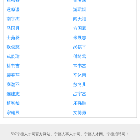
瞿祺睿
瞿名遥
逯桦谦
游珺烟
南宇杰
闻天福
马国月
方国豪
士茹菱
米展志
欧俊慈
呙祺平
戎韵瑜
傅绮莺
褚书吉
常书杰
裴春萍
辛沐南
商瀚羽
敖冬儿
连建志
占宇杰
植智灿
乐强胜
宗翰辰
文博勇
597宁德人才网官方网站、宁德人事人才网、宁德人才网、宁德招聘网！