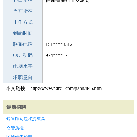
毕业学校
户口所在
平遥县职业学校
福建省福州市罗源县
所学专业
当前所在
-
-
工作经验
工作方式
18
驾 照
到岗时间
未知
期望月薪
联系电话
151****3312
手机号码
QQ 号 码
151****3312
974****17
微信号码
电脑水平
151****3312
外语水平
求职意向
-
本文链接：http://www.ndrc1.com/jianli/845.html
最新招聘
销售顾问包吃提成高
仓管质检