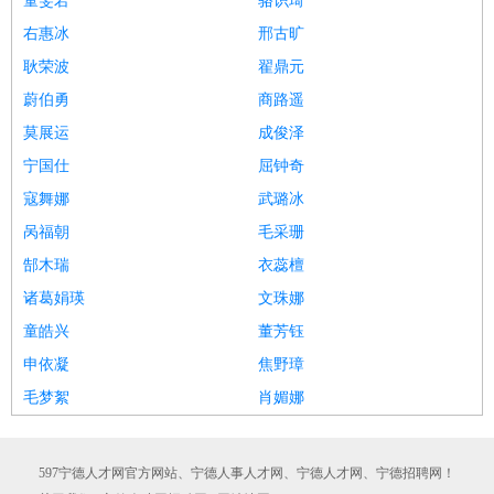
童雯若
骆识琦
右惠冰
邢古旷
耿荣波
翟鼎元
蔚伯勇
商路遥
莫展运
成俊泽
宁国仕
屈钟奇
寇舞娜
武璐冰
呙福朝
毛采珊
郜木瑞
衣蕊檀
诸葛娟瑛
文珠娜
童皓兴
董芳钰
申依凝
焦野璋
毛梦絮
肖媚娜
597宁德人才网官方网站、宁德人事人才网、宁德人才网、宁德招聘网！