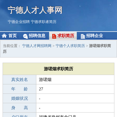
宁德人才人事网
宁德企业招聘
宁德求职者简历
首页
招聘信息
求职简历
招聘企业
当前位置：
宁德人才网招聘网
>
宁德个人求职简历
>
游珺烟求职简
历
游珺烟求职简历
真实姓名
游珺烟
性 别
年 龄
女
27
出生年月
婚姻状况
1999-12-09
-
学 历
身 高
本科
-