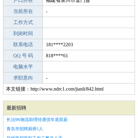
毕业学校
户口所在
本科
福建省泉州市金门县
所学专业
当前所在
-
-
工作经验
工作方式
3
驾 照
到岗时间
B照
期望月薪
联系电话
181****2203
手机号码
QQ 号 码
181****2203
818****61
微信号码
电脑水平
181****2203
外语水平
求职意向
-
本文链接：http://www.ndrc1.com/jianli/842.html
最新招聘
长治9K物流助理待遇优年底双薪
青岛市招聘厨师1人