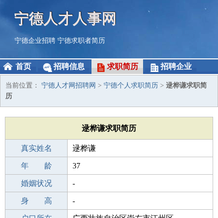
宁德人才人事网
宁德企业招聘
宁德求职者简历
首页
招聘信息
求职简历
招聘企业
当前位置：
宁德人才网招聘网
>
宁德个人求职简历
>
逯桦谦求职简
历
逯桦谦求职简历
真实姓名
逯桦谦
性 别
年 龄
男
37
出生年月
婚姻状况
1989-09-22
-
学 历
身 高
初中
-