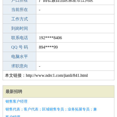
毕业学校
户口所在
元氏县第二中学
广西壮族自治区崇左市江州区
所学专业
当前所在
-
-
工作经验
工作方式
12
驾 照
到岗时间
A照
期望月薪
联系电话
192****8406
手机号码
QQ 号 码
192****8406
894****99
微信号码
电脑水平
192****8406
外语水平
求职意向
-
本文链接：http://www.ndrc1.com/jianli/841.html
最新招聘
销售客户经理
销售代表；客户代表；区域销售专员；业务拓展专员；兼