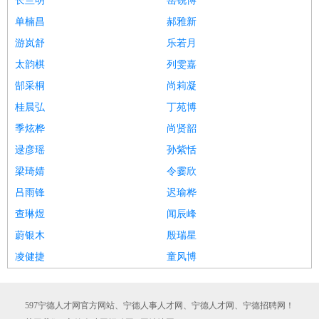
长兰明
岳锐博
单楠昌
郝雅新
游岚舒
乐若月
太韵棋
列雯嘉
郜采桐
尚莉凝
桂晨弘
丁苑博
季炫桦
尚贤韶
逯彦瑶
孙紫恬
梁琦婧
令霎欣
吕雨锋
迟瑜桦
查琳煜
闻辰峰
蔚银木
殷瑞星
凌健捷
童风博
597宁德人才网官方网站、宁德人事人才网、宁德人才网、宁德招聘网！