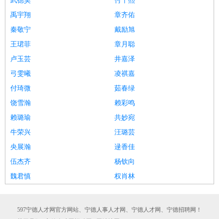
武德昊
付千熙
禹宇翔
章齐佑
秦敬宁
戴励旭
王珺菲
章月聪
卢玉芸
井嘉泽
弓雯曦
凌祺嘉
付琦微
茹春绿
饶雪瀚
赖彩鸣
赖璐瑜
共妙宛
牛荣兴
汪璐芸
央展瀚
逯香佳
伍杰齐
杨钦向
魏君慎
权肖林
597宁德人才网官方网站、宁德人事人才网、宁德人才网、宁德招聘网！