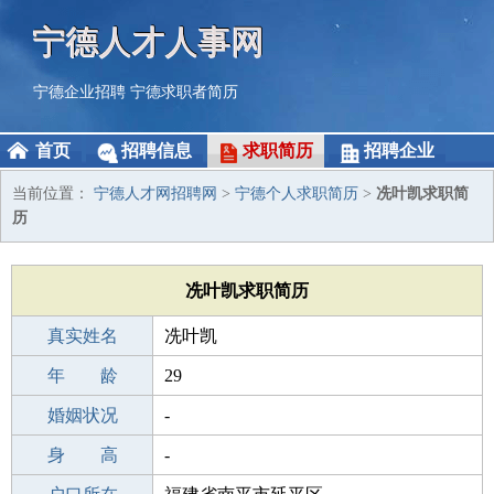
宁德人才人事网
宁德企业招聘
宁德求职者简历
首页
招聘信息
求职简历
招聘企业
当前位置：
宁德人才网招聘网
>
宁德个人求职简历
>
冼叶凯求职简
历
冼叶凯求职简历
真实姓名
冼叶凯
性 别
年 龄
男
29
出生年月
婚姻状况
1997-01-29
-
学 历
身 高
初中
-