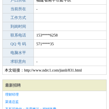
毕业学校
户口所在
眉山市东坡区尚义镇中店中学
福建省南平市延平区
所学专业
当前所在
-
-
工作经验
工作方式
5
驾 照
到岗时间
未知
期望月薪
联系电话
153****6258
手机号码
QQ 号 码
153****6258
571****35
微信号码
电脑水平
153****6258
外语水平
求职意向
-
本文链接：http://www.ndrc1.com/jianli/831.html
最新招聘
理财经理
渠道总监