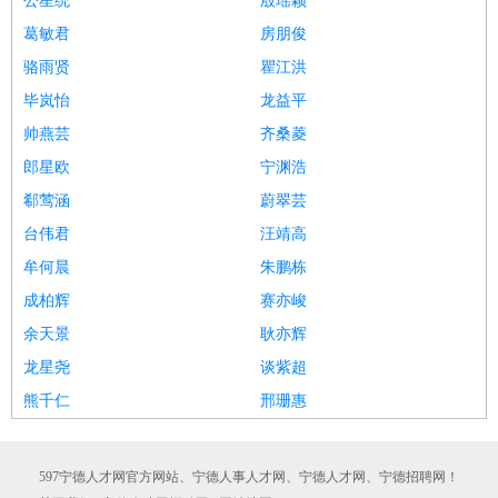
公星统
殷瑶颖
葛敏君
房朋俊
骆雨贤
瞿江洪
毕岚怡
龙益平
帅燕芸
齐桑菱
郎星欧
宁渊浩
郗莺涵
蔚翠芸
台伟君
汪靖高
牟何晨
朱鹏栋
成柏辉
赛亦峻
余天景
耿亦辉
龙星尧
谈紫超
熊千仁
邢珊惠
597宁德人才网官方网站、宁德人事人才网、宁德人才网、宁德招聘网！