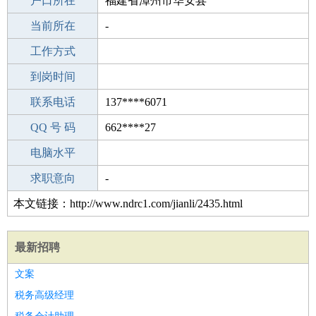
毕业学校
户口所在
职校/技校
福建省漳州市华安县
所学专业
当前所在
-
-
工作经验
工作方式
0
驾 照
到岗时间
未知
期望月薪
联系电话
137****6071
手机号码
QQ 号 码
137****6071
662****27
微信号码
电脑水平
137****6071
外语水平
求职意向
-
本文链接：http://www.ndrc1.com/jianli/2435.html
最新招聘
文案
税务高级经理