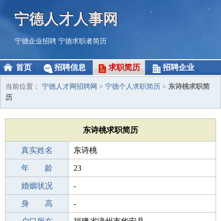
宁德人才人事网
宁德企业招聘
宁德求职者简历
首页
招聘信息
求职简历
招聘企业
当前位置：
宁德人才网招聘网
>
宁德个人求职简历
>
东诗桃求职简
历
东诗桃求职简历
真实姓名
东诗桃
性 别
年 龄
女
23
出生年月
婚姻状况
2003-05-27
-
学 历
身 高
职校/技校
-